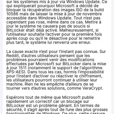
sur les systèmes mis à jour via Windows Update. Ce
qui expliquerait pourquoi Microsoft a décidé de
bloquer la récupération des images ISO de la build
10586 mais de laisser la mise à jour de novembre
accessible dans Windows Update. Tout n’est pas
cependant pas rose, même dans ce cas. Mettre à
jour le système ne causera pas de soucis si
BitLocker était déjà activé. Malheureusement, si
l’utilisateur souhaite l’activer pour la première fois
après coup ou qu’il le désactive pour le remettre
plus tard, le système lui renverra une erreur.
La cause exacte n’est pour l’instant pas connue.
Sur
Reddit
, d’autres utilisateurs pensent que les
problèmes pourraient venir des modifications
effectuées par Microsoft sur BitLocker
dans la mise
à jour 1511
(notamment le support de l'algorithme
XPS-AES). Dans tous les cas, hormis l’impossibilité
pour l’instant d’activer ou réactiver le chiffrement,
les utilisateurs pourront continuer à utiliser leur
machine. Rien ne les empêche d’ailleurs de se
tourner vers d’autres solutions,
comme VeraCrypt
.
Espérons tout de même que Microsoft publie
rapidement un correctif car un blocage sur
BitLocker est un problème gênant. En termes de
sécurité, il s’agit après tout de l’une des plus grosses
fonctionnalités de Windows. De plus, cette cassure