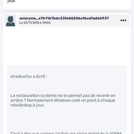
jour.
anonyme_e7b1167bdc33fe60206a1bcdfad66937
Le 23/11/2015 à 13h55
shadowfox a écrit :
La restauration système ne te permet pas de revenir en
arrière ? Normalement Windows créé un point à chaque
mise&nbsp;à jour.
C’est à dire que comme j’ai fait une clean install de la 10586,