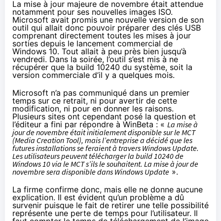
La mise à jour majeure de novembre
était attendue
notamment pour ses nouvelles images ISO.
Microsoft avait promis une nouvelle version de son
outil qui allait donc pouvoir préparer des clés USB
comprenant directement toutes les mises à jour
sorties depuis le lancement commercial de
Windows 10
. Tout allait à peu près bien jusqu’à
vendredi. Dans la soirée, l’outil s’est mis à ne
récupérer que la build 10240 du système, soit la
version commerciale d’il y a quelques mois.
Microsoft n’a pas communiqué dans un premier
temps sur ce retrait, ni pour avertir de cette
modification, ni pour en donner les raisons.
Plusieurs sites ont cependant posé la question et
l’éditeur a
fini par répondre à WinBeta
: «
La mise à
jour de novembre était initialement disponible sur le MCT
(Media Creation Tool), mais l’entreprise a décidé que les
futures installations se feraient à travers Windows Update.
Les utilisateurs peuvent télécharger la build 10240 de
Windows 10
via le MCT s’ils le souhaitent. La mise à jour de
novembre sera disponible dans Windows Update
».
La firme confirme donc, mais elle ne donne aucune
explication. Il est évident qu’un problème a dû
survenir puisque le fait de retirer une telle possibilité
représente une perte de temps pour l’utilisateur. Il
faut compter le temps de téléchargement de l’image