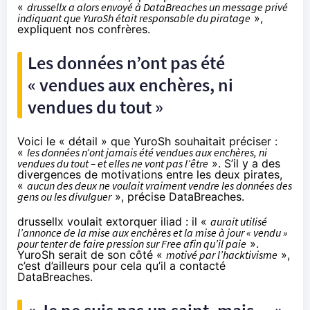
«
drussellx a alors envoyé à DataBreaches un message privé
indiquant que YuroSh était responsable du piratage
»,
expliquent nos confrères.
Les données n’ont pas été
« vendues aux enchères, ni
vendues du tout »
Voici le « détail » que YuroSh souhaitait préciser :
«
les données n’ont jamais été vendues aux enchères, ni
vendues du tout – et elles ne vont pas l’être
». S’il y a des
divergences de motivations entre les deux pirates,
«
aucun des deux ne voulait vraiment vendre les données des
gens ou les divulguer
», précise DataBreaches.
drussellx voulait extorquer iliad : il «
aurait utilisé
l’annonce de la mise aux enchères et la mise à jour « vendu »
pour tenter de faire pression sur Free afin qu’il paie
».
YuroSh serait de son côté «
motivé par l’hacktivisme
»,
c’est d’ailleurs pour cela qu’il a contacté
DataBreaches.