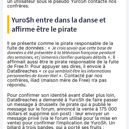
un utilisateur sous le pseudo YuroSh contacte nos
confrères.
YuroSh entre dans la danse et
affirme être le pirate
Il se présente comme le pirate responsable de la
fuite de données : «
Je crois savoir que cette base de
données a été présentée à la télévision française pendant
des semaines, et j’aimerais clarifier quelques détail
s ». Il
affirmait aussi être le pirate responsable de la fuite
de Free.fr. Pour appuyer ses dires, il envoie à
DataBreaches «
ce qui semblait être les informations
personnelles de Xavier Niel
». Contacté par nos
confrères, iliad (maison mère de Free) n’a pas
répondu.
Pour confirmer son identité avant d’aller plus loin,
DataBreaches a demandé à YuroSh de faire passer
un message à drussellx (le pirate qui a publié le
message sur le forum, annoncé la vente à 175 000
dollars et supprimé son post) : leur envoyer un
message privé (via le forum utilisé pour la mise en
vente) pour confirmer l’implication de YuroSh. Un
billard à trois bandes, qui a porté ses fruits :