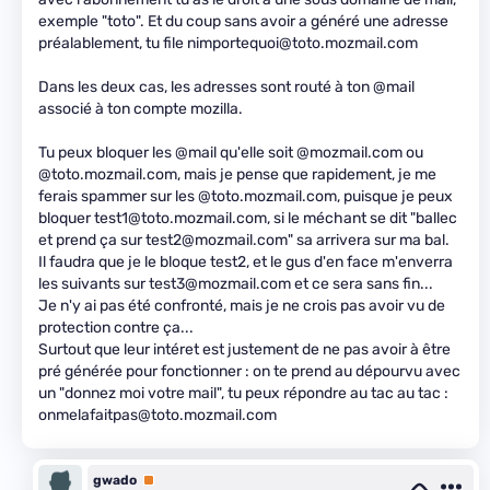
exemple "toto". Et du coup sans avoir a généré une adresse
préalablement, tu file nimportequoi@toto.mozmail.com
Dans les deux cas, les adresses sont routé à ton @mail
associé à ton compte mozilla.
Tu peux bloquer les @mail qu'elle soit @mozmail.com ou
@toto.mozmail.com, mais je pense que rapidement, je me
ferais spammer sur les @toto.mozmail.com, puisque je peux
bloquer test1@toto.mozmail.com, si le méchant se dit "ballec
et prend ça sur test2@mozmail.com" sa arrivera sur ma bal.
Il faudra que je le bloque test2, et le gus d'en face m'enverra
les suivants sur test3@mozmail.com et ce sera sans fin...
Je n'y ai pas été confronté, mais je ne crois pas avoir vu de
protection contre ça...
Surtout que leur intéret est justement de ne pas avoir à être
pré générée pour fonctionner : on te prend au dépourvu avec
un "donnez moi votre mail", tu peux répondre au tac au tac :
onmelafaitpas@toto.mozmail.com
gwado
Premium