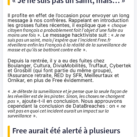
« Je ne suis pas un saint, mais… »
Il profite en effet de l’occasion pour envoyer un long
message à nos confrères. Rappelant en introduction
les grosses fuites récentes, il explique que «
chaque
citoyen français a probablement fait l’objet d’une fuite au
moins une fois
». Le message hacktiviste suit : «
Je ne
suis pas un saint, mais j’espère que l’incident Free.fr
réveillera enfin les Français à la réalité de la surveillance de
masse et qu’ils se battront contre elle
».
Depuis la rentrée, il y a eu des fuites chez
Boulanger
,
Cultura
,
DiviaMobilités
,
Truffaut
,
Cybertek
et Grosbill
(qui font partie du même groupe),
l’
Assurance retraite
,
RED by SFR
,
Meilleurtaux
et
Ornikar
, en plus de Free évidemment.
«
Je déteste la surveillance et je pense que la seule façon de
les réveiller est de les pirater. Sinon, les choses ne changent
pas
», ajoute-t-il en conclusion. Nous approuvons
cependant la conclusion de DataBreaches : on «
ne
voit pas en quoi cet incident aurait un impact sur la
surveillance
».
Free aurait été alerté à plusieurs