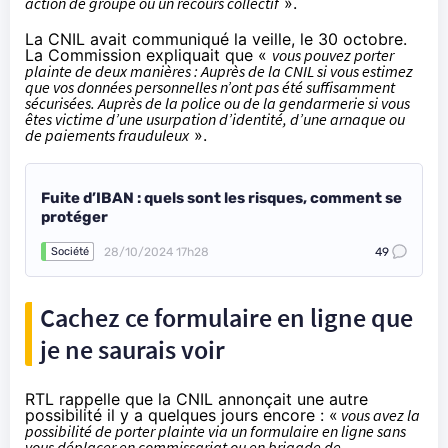
action de groupe ou un recours collectif
».
La CNIL avait communiqué la veille
, le 30 octobre.
La Commission expliquait que «
vous pouvez porter
plainte de deux manières : Auprès de la CNIL si vous estimez
que vos données personnelles n’ont pas été suffisamment
sécurisées. Auprès de la police ou de la gendarmerie si vous
êtes victime d’une usurpation d’identité, d’une arnaque ou
de paiements frauduleux
».
Fuite d’IBAN : quels sont les risques, comment se
protéger
28/10/2024 17h28
49
Société
Cachez ce formulaire en ligne que
je ne saurais voir
RTL rappelle que la CNIL annonçait
une autre
possibilité il y a quelques jours encore : «
vous avez la
possibilité de porter plainte via un formulaire en ligne sans
vous déplacer en commissariat ou en brigade de