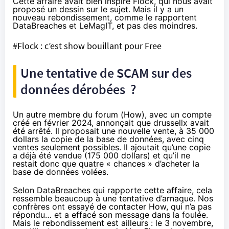
Cette affaire avait bien inspiré Flock, qui nous avait
proposé un dessin sur le sujet. Mais il y a un
nouveau rebondissement, comme le rapportent
DataBreaches
et
LeMagIT
, et pas des moindres.
#Flock : c’est show bouillant pour Free
Une tentative de SCAM sur des
données dérobées ?
Un autre membre du forum (How), avec un compte
créé en février 2024, annonçait que drussellx avait
été arrêté. Il proposait une nouvelle vente, à 35 000
dollars la copie de la base de données, avec cinq
ventes seulement possibles. Il ajoutait qu’une copie
a déjà été vendue (175 000 dollars) et qu’il ne
restait donc que quatre « chances » d’acheter la
base de données volées.
Selon DataBreaches qui rapporte cette affaire
, cela
ressemble beaucoup à une tentative d’arnaque. Nos
confrères ont essayé de contacter How, qui n’a pas
répondu… et a effacé son message dans la foulée.
Mais le rebondissement est ailleurs : le 3 novembre,