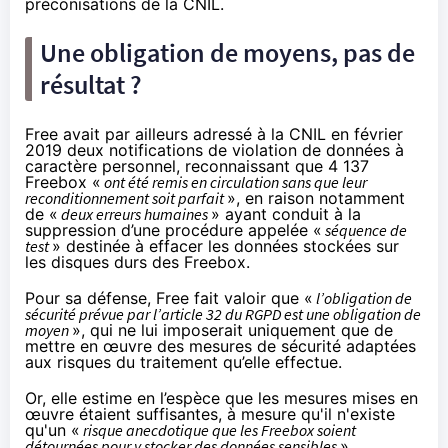
préconisations de la CNIL.
Une obligation de moyens, pas de
résultat ?
Free avait par ailleurs adressé à la CNIL en février
2019 deux notifications de violation de données à
caractère personnel, reconnaissant que 4 137
Freebox «
ont été remis en circulation sans que leur
reconditionnement soit parfait
», en raison notamment
de «
deux erreurs humaines
» ayant conduit à la
suppression d’une procédure appelée «
séquence de
test
» destinée à effacer les données stockées sur
les disques durs des Freebox.
Pour sa défense, Free fait valoir que «
l’obligation de
sécurité prévue par l’article 32 du RGPD est une obligation de
moyen
», qui ne lui imposerait uniquement que de
mettre en œuvre des mesures de sécurité adaptées
aux risques du traitement qu’elle effectue.
Or, elle estime en l’espèce que les mesures mises en
œuvre étaient suffisantes, à mesure qu'il n'existe
qu'un «
risque anecdotique que les Freebox soient
détournées pour y stocker des données sensibles
».