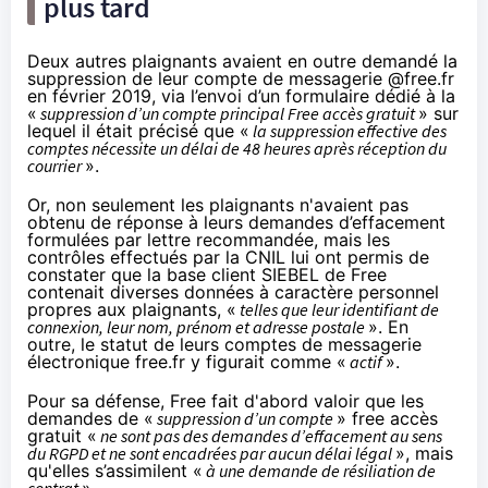
plus tard
Deux autres plaignants avaient en outre demandé la
suppression de leur compte de messagerie @free.fr
en février 2019, via l’envoi d’un formulaire dédié à la
«
suppression d’un compte principal Free accès gratuit
» sur
lequel il était précisé que «
la suppression effective des
comptes nécessite un délai de 48 heures après réception du
courrier
».
Or, non seulement les plaignants n'avaient pas
obtenu de réponse à leurs demandes d’effacement
formulées par lettre recommandée, mais les
contrôles effectués par la CNIL lui ont permis de
constater que la base client SIEBEL de Free
contenait diverses données à caractère personnel
propres aux plaignants, «
telles que leur identifiant de
connexion, leur nom, prénom et adresse postale
». En
outre, le statut de leurs comptes de messagerie
électronique free.fr y figurait comme «
actif
».
Pour sa défense, Free fait d'abord valoir que les
demandes de «
suppression d’un compte
» free accès
gratuit «
ne sont pas des demandes d’effacement au sens
du RGPD et ne sont encadrées par aucun délai légal
», mais
qu'elles s’assimilent «
à une demande de résiliation de
contrat
».