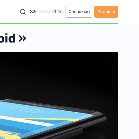
S3
1 Tio
Connexion
Premium
oid »