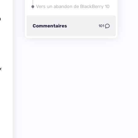
Vers un abandon de BlackBerry 10
a
Commentaires
101
x