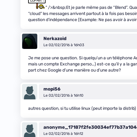
" />&nbsp;Et je parle même pas de “Blend”. Quan
“cloud” les messages arrivent partout à la fois pas bes
question d’indépendance (Example: Ne pas avoir à avoir
Nerkazoid
Le 02/02/2016 à 16h03
Je me pose une question. Si quelqu’un a un téléphone And
mais un compte Exchange perso…) est-ce qu’il y a la gar
part chez Google d’une manière ou d’une autre?
mopi56
Le 02/02/2016 à 16h10
autres question, si tu utilise linux (peut importe la dist
anonyme_17187f2fe30034ef77b37a10
Le 02/02/2016 à 16h12