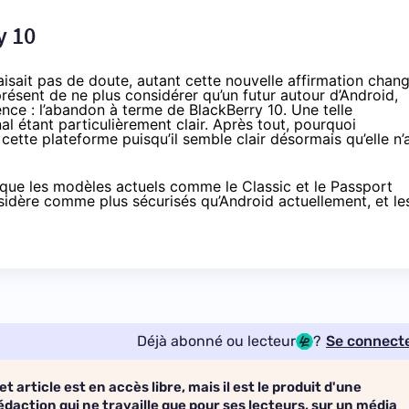
y 10
faisait pas de doute, autant cette nouvelle affirmation chan
 présent de ne plus considérer qu’un futur autour d’Android,
ce : l’abandon à terme de BlackBerry 10. Une telle
al étant particulièrement clair. Après tout, pourquoi
 cette plateforme puisqu’il semble clair désormais qu’elle n’
que les modèles actuels comme le Classic et le Passport
sidère comme plus sécurisés qu’Android actuellement, et le
Déjà abonné ou lecteur
?
Se connect
et article est en accès libre, mais il est le produit d'une
édaction qui ne travaille que pour ses lecteurs, sur un média