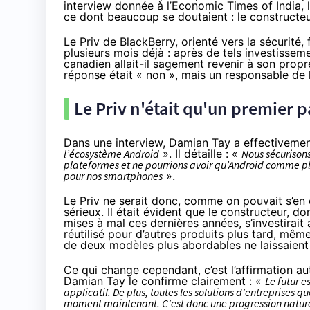
interview donnée à l’Economic Times of India,
ce dont beaucoup se doutaient : le constructeu
Le Priv de BlackBerry, orienté vers la sécurité
plusieurs mois déjà
: après de tels investissem
canadien allait-il sagement revenir à son prop
réponse était « non », mais un responsable de l
Le Priv n'était qu'un premier p
Dans une interview
, Damian Tay a effectivement
l’écosystème Android
». Il détaille : «
Nous sécurison
plateformes et ne pourrions avoir qu’Android comme pla
pour nos
smartphones
».
Le Priv ne serait donc, comme on pouvait s’en 
sérieux. Il était évident que le constructeur, d
mises à mal ces dernières années, s’investirait
réutilisé pour d’autres produits plus tard, mê
de deux modèles plus abordables
ne laissaient
Ce qui change cependant, c’est l’affirmation auto
Damian Tay le confirme clairement : «
Le futur 
applicatif. De plus, toutes les solutions d’entreprise
moment maintenant. C’est donc une progression nature