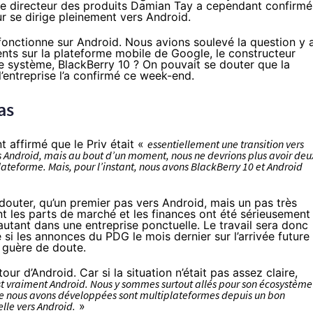
 le directeur des produits Damian Tay a cependant confirmé
r se dirige pleinement vers Android.
, fonctionne sur Android. Nous avions soulevé la question
y 
ents sur la plateforme mobile de Google, le constructeur
re système, BlackBerry 10 ? On pouvait se douter que la
’entreprise l’a confirmé ce week-end.
as
 affirmé que le Priv était «
essentiellement une transition vers
s Android, mais au bout d’un moment, nous ne devrions plus avoir deu
teforme. Mais, pour l’instant, nous avons BlackBerry 10 et Android
douter, qu’un premier pas vers Android, mais un pas très
ont les parts de marché et les finances ont été sérieusement
 autant dans une entreprise ponctuelle. Le travail sera donc
me si les annonces du PDG le mois dernier sur
l’arrivée future
 guère de doute.
ur d’Android. Car si la situation n’était pas assez claire,
est vraiment Android. Nous y sommes surtout allés pour son écosystème
s que nous avons développées sont multiplateformes depuis un bon
lle vers Android.
»