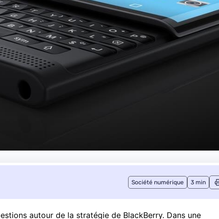
Société numérique
3 min
estions autour de la stratégie de BlackBerry. Dans une