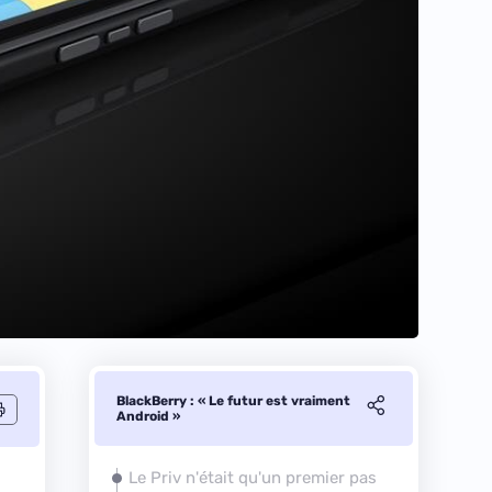
BlackBerry : « Le futur est vraiment
Android »
Le Priv n'était qu'un premier pas