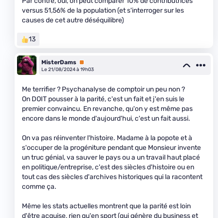
Par contre, oui, on peut comparer 10% de contributrices
versus 51,56% de la population (et s'interroger sur les
causes de cet autre déséquilibre)
13
MisterDams
Premium
Le 21/08/2024 à 19h03
Me terrifier ? Psychanalyse de comptoir un peu non ?
On DOIT pousser à la parité, c'est un fait et j'en suis le
premier convaincu. En revanche, qu'on y est même pas
encore dans le monde d'aujourd'hui, c'est un fait aussi.
On va pas réinventer l'histoire. Madame à la popote et à
s'occuper de la progéniture pendant que Monsieur invente
un truc génial, va sauver le pays ou a un travail haut placé
en politique/entreprise, c'est des siècles d'histoire ou en
tout cas des siècles d'archives historiques qui la racontent
comme ça.
Même les stats actuelles montrent que la parité est loin
d'être acquise, rien qu'en sport (qui génère du business et