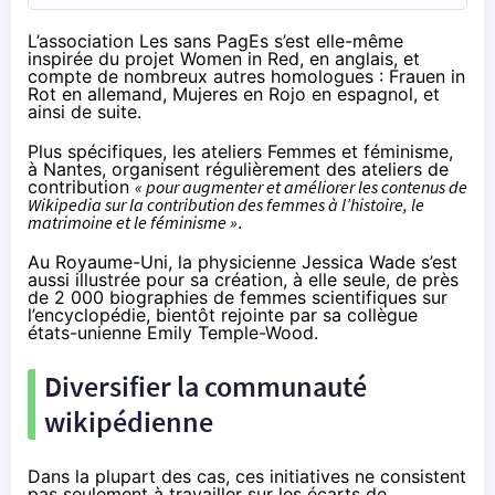
L’association Les sans PagEs s’est elle-même
inspirée du projet
Women in Red
, en anglais, et
compte de nombreux autres homologues :
Frauen in
Rot
en allemand,
Mujeres en Rojo
en espagnol, et
ainsi de suite
.
Plus spécifiques, les
ateliers Femmes et féminisme
,
à Nantes, organisent régulièrement des ateliers de
contribution
« pour augmenter et améliorer les contenus de
Wikipedia sur la contribution des femmes à l’histoire, le
matrimoine et le féminisme »
.
Au Royaume-Uni, la physicienne Jessica Wade s’est
aussi
illustrée
pour sa création, à elle seule, de près
de 2 000 biographies de femmes scientifiques sur
l’encyclopédie, bientôt rejointe par sa collègue
états-unienne Emily Temple-Wood.
Diversifier la communauté
wikipédienne
Dans la plupart des cas, ces initiatives ne consistent
pas seulement à travailler sur les écarts de