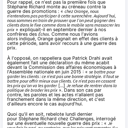
Pour rappel, ce n'est pas la première fois que
Stéphane Richard monte au créneau contre la
guerre des promotions : «
chez
Orange
, nous
n’entendons pas participer à cette surenchère. Aujourd’hui,
nous sommes en train de prouver que l’on peut gagner des
clients dans le fixe comme dans le mobile sans massacrer les
prix
» expliquait-il en septembre dernier à
nos
confrères des
Échos
.
Comme nous l'avions
alors indiqué
,
Orange
gagnait en effet des clients à
cette période, sans avoir recours à une guerre des
prix.
À l'opposé, on rappellera que Patrick Drahi avait
également fait
une déclaration du même acabit
devant la Commission des affaires économiques à
l'Assemblée nationale en juin 2015
: «
se battre
pour
garder les clients : ce n’est pas une bonne stratégie. Il faut se
battre pour offrir mieux aux clients. Ce n’est pas en cassant
les prix qu’on va les garder
[...]
Je refuse de rentrer dans la
politique de brader les prix
». Dans son cas par
contre,
les paroles et les actes n'allaient pas
franchement dans la même direction
, et c'est
d'ailleurs encore le cas aujourd'hui.
Quoi qu'il en soit, rebelote lundi dernier
pour
Stéphane Richard chez Challenges
, interrogé
sur une éventuelle nouvelle guerre des prix : «
Je
vous fais le pari, au contraire, que les prix vont remonter. Il y