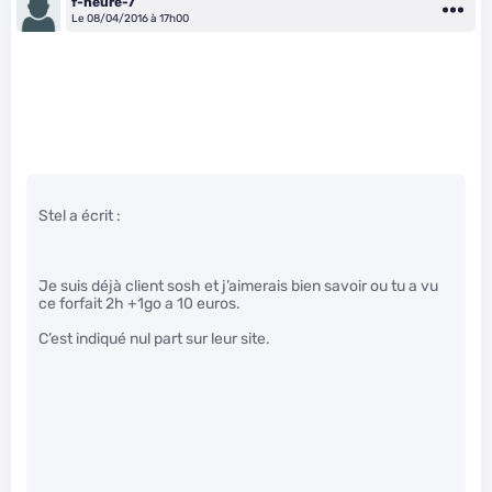
f-heure-7
Le 08/04/2016 à 17h00
Stel a écrit :
Je suis déjà client sosh et j’aimerais bien savoir ou tu a vu
ce forfait 2h +1go a 10 euros.
C’est indiqué nul part sur leur site.