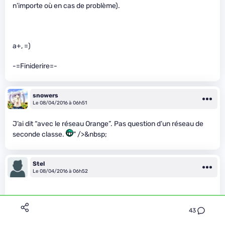
n’importe où en cas de problème).
a+, =)
-=Finiderire=-
snowers
Le 08/04/2016 à 06h51
J’ai dit “avec le réseau Orange”. Pas question d’un réseau de
seconde classe.
" />&nbsp;
Stel
Le 08/04/2016 à 06h52
43