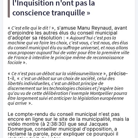
l'Inquisition n'ont pas la
conscience tranquille »
«
C'est elle qui le dit !
», s'amuse Manu Reynaud, avant
d'enjoindre les autres élus du conseil municipal
d'adopter sa résolution : «
Aujourd'hui c'est pas la
machine qui va faire les choix, c'est vous, c'est nous, des élus
du conseil municipal élu au suffrage universel, et nous allons
vous proposer aujourd'hui de voter pour être la première ville
de France à interdire le principe même de reconnaissance
faciale
».
«
Ce n'est pas un débat sur la vidéosurveillance
», précise-
t-il, «
c'est un débat sur un choix de société, celui des
libertés individuelles, c'est un débat principe de
discernement sur les technologies choisies et j'espère bien
qu'au vu de cette délibération l'exemple Montpellier pourra
être largement suivi et anticiper la législation européenne
qui arrive
».
Le compte-rendu du conseil municipal n'est pas
encore en ligne
sur le site
de la municipalité, mais la
vidéo montre (
à 2:38:30
) que seul
Jacques
Domergue
, conseiller municipal d'opposition, a
réclamé la parole, pour expliquer ce pourquoi il