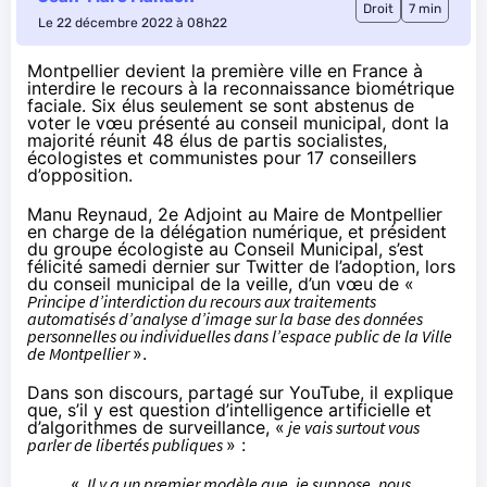
Droit
7 min
Le 22 décembre 2022 à 08h22
Montpellier devient la première ville en France à
interdire le recours à la reconnaissance biométrique
faciale. Six élus seulement se sont abstenus de
voter le vœu présenté au conseil municipal, dont la
majorité
réunit 48 élus de partis socialistes,
écologistes et communistes pour 17 conseillers
d’opposition.
Manu Reynaud, 2e Adjoint au Maire de Montpellier
en charge de la délégation numérique, et président
du groupe écologiste au Conseil Municipal, s’est
félicité
samedi dernier sur Twitter de l’adoption, lors
du conseil municipal de la veille, d’un vœu de «
Principe d’interdiction du recours aux traitements
automatisés d’analyse d’image sur la base des données
personnelles ou individuelles dans l’espace public de la Ville
de Montpellier
».
Dans son discours,
partagé sur YouTube
, il explique
que, s’il y est question d’intelligence artificielle et
d’algorithmes de surveillance, «
je vais surtout vous
parler de libertés publiques
» :
«
Il y a un premier modèle que, je suppose, nous