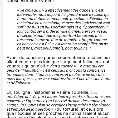
s'abstiendrait de voter :
«
Je crois qu'il y a effectivement des dangers, c'est
indéniable, mais aujourd'hui prendre une décision qui
fermerait définitivement toute possibilité d'évolution
technique ou technologique avec des logiciels qui vont
sortir de plus en plus performants et qui pourraient un
jour contribuer à aider la ville à améliorer son niveau
de sécurité publique me paraîtrait beaucoup plus
raisonnable que de dire de manière abrupte comme
ça non non c'est fini, c'est interdit à Montpellier, on ne
peut pas, c'est pour jamais, pour toujours.
»
Avant de conclure par un sous-entendu tendancieux
allant encore plus loin que l'
argument
fallacieux qui
voudrait qu'on n'ait «
rien à cacher
» : «
ceux qui ont
peur de l'Inquisition, c'est ceux qui n'ont pas la conscience
tranquille, donc il faut le nuancer, et peut-être ne pas aller
aussi loin que ce que vous voudriez faire d'une décision ferme
et définitive
».
Or,
souligne
l'historienne
Valérie Toureille
, «
la
procédure utilisée par l'Inquisition reposait sur trois principes
nouveaux : l'ignorance par l'accusé du nom des témoins à
charge, la suppression de certaines incapacités à témoigner
et l'emploi de la question
» (ou torture), et ce,
alors
que
l'accusé et ses proches ne connaissaient aucun
des chefs d'inculpation, et que la défense se faisait