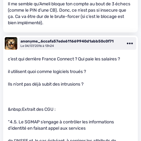
Il me semble qu’Ameli bloque ton compte au bout de 3 échecs
(comme le PIN d’une CB). Donc, ce n’est pas si insecure que
ça. Ca va être dur de le brute-forcer (si c’est le blocage est
bien implémenté).
anonyme_6ccafa57ede611669940d1abb50c0f71
Le 04/07/2016 à 13h24
c’est qui derrière France Connect ? Qui paie les salaires ?
il utilisent quoi comme logiciels troués ?
Ils n’ont pas déjà subit des intrusions ?
&nbsp;Extrait des CGU :
“4.5. Le SGMAP s’engage à contrôler les informations
d’identité en faisant appel aux services
de l’INSEE et, le cas échéant, à corriger les attributs de