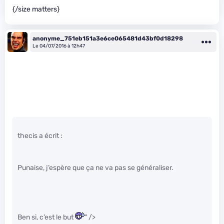
{/size matters}
anonyme_751eb151a3e6ce065481d43bf0d18298
Le 04/07/2016 à 12h47
thecis a écrit :
Punaise, j’espère que ça ne va pas se généraliser.
Ben si, c’est le but
" />