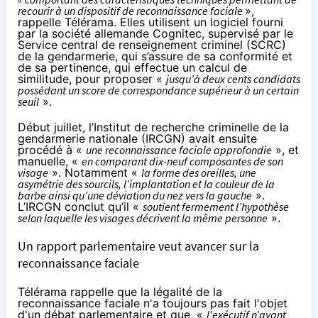
recourir à un dispositif de reconnaissance faciale
»,
rappelle Télérama. Elles utilisent un logiciel fourni
par la société allemande
Cognitec
, supervisé par le
Service central de renseignement criminel (SCRC)
de la gendarmerie, qui s’assure de sa conformité et
de sa pertinence, qui effectue un calcul de
similitude, pour proposer «
jusqu’à deux cents candidats
possédant un score de correspondance supérieur à un certain
seuil
».
Début juillet, l’Institut de recherche criminelle de la
gendarmerie nationale (IRCGN) avait ensuite
procédé à «
une reconnaissance faciale approfondie
», et
manuelle, «
en comparant dix-neuf composantes de son
visage
». Notamment «
la forme des oreilles, une
asymétrie des sourcils, l’implantation et la couleur de la
barbe ainsi qu’une déviation du nez vers la gauche
».
L’IRCGN conclut qu’il «
soutient fermement l’hypothèse
selon laquelle les visages décrivent la même personne
».
Un rapport parlementaire veut avancer sur la
reconnaissance faciale
Télérama rappelle que la légalité de la
reconnaissance faciale n'a toujours pas fait l'objet
d'un débat parlementaire et que, «
l'exécutif n’ayant