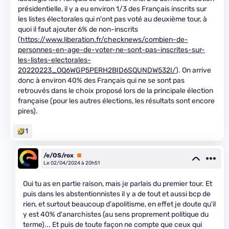
présidentielle, il y a eu environ 1/3 des Français inscrits sur
les listes électorales qui n'ont pas voté au deuxième tour, à
quoi il faut ajouter 6% de non-inscrits
(
https://www.liberation.fr/checknews/combien-de-
personnes-en-age-de-voter-ne-sont-pas-inscrites-sur-
les-listes-electorales-
20220223_OQ6WGP5PERH2BID6SQUNDW532I/
). On arrive
donc à environ 40% des Français qui ne se sont pas
retrouvés dans le choix proposé lors de la principale élection
française (pour les autres élections, les résultats sont encore
pires).
1
/e/OS/rox
Premium
Le 02/04/2024 à 20h51
Oui tu as en partie raison, mais je parlais du premier tour. Et
puis dans les abstentionnistes il y a de tout et aussi bcp de
rien, et surtout beaucoup d'apolitisme, en effet je doute qu'il
y est 40% d'anarchistes (au sens proprement politique du
terme)... Et puis de toute façon ne compte que ceux qui