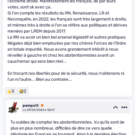
l'extrême droite. Manifestement les français, de par leurs
votes, sont ok avec ça.
Si l'on compte les résultats du RN, Renaissance, LR et
Reconquête, en 2022, les français sont très largement à droite,
et mêmes très à droite si l'on se réfère aux politiques et dérives
menées par LREM depuis 2017.
Le RN va avoir un bien bel arsenal législatif et autres pratiques
illégales déjà bien employées par nos chères Forces de l'Ordre
en totale impunité. Nous avons grandement intérêt à nous
réveiller à gauche et chez les abstentionnistes avant un
cauchemar qui sera bien réel...
En trocant nos libertés pour de la sécurité, nous n'obtenons ni
l'un ni l'autre... Bien au contraire...
5
2
pamputt
Premium
Le 29/03/2024 à 12h17
Tu oublies de compter les abstentionnistes. Vu qu'ils sont de
plus en plus nombreux, difficiles de dire ce vers quelle
idéologie les Français se tournent. Ainsi à la dernière élection