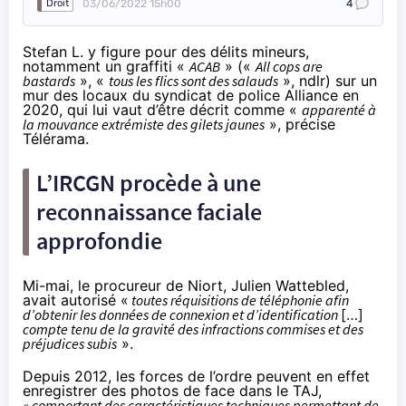
03/06/2022 15h00
4
Droit
Stefan L. y figure pour des délits mineurs,
notamment un graffiti «
ACAB
» («
All cops are
bastards
», «
tous les flics sont des salauds
», ndlr) sur un
mur des locaux du syndicat de police Alliance en
2020, qui lui vaut d’être décrit comme «
apparenté à
la mouvance extrémiste des gilets jaunes
», précise
Télérama.
L’IRCGN procède à une
reconnaissance faciale
approfondie
Mi-mai, le procureur de Niort, Julien Wattebled,
avait autorisé «
toutes réquisitions de téléphonie afin
d’obtenir les données de connexion et d’identification
[…]
compte tenu de la gravité des infractions commises et des
préjudices subis
».
Depuis 2012
, les forces de l’ordre peuvent en effet
enregistrer des photos de face dans le TAJ,
« comportant des caractéristiques techniques permettant de