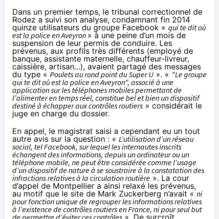
Dans un premier temps, le tribunal correctionnel de
Rodez a suivi son analyse,
condamnant fin 2014
quinze utilisateurs du groupe Facebook «
qui te dit où
est la police en Aveyron
» à une peine d’un mois de
suspension de leur permis de conduire. Les
prévenus, aux profils très différents (employé de
banque, assistante maternelle, chauffeur-livreur,
caissière, artisan...), avaient partagé des messages
du type «
Poulets au rond point du Super U
». «
"Le groupe
qui te dit où est la police en Aveyron", associé à une
application sur les téléphones mobiles permettant de
l’alimenter en temps réel, constitue bel et bien un dispositif
destiné à échapper aux contrôles routiers
» considérait le
juge en charge du dossier.
En appel, le magistrat saisi a cependant eu un tout
autre avis sur la question : «
L’utilisation d’un réseau
social, tel Facebook, sur lequel les internautes inscrits
échangent des informations, depuis un ordinateur ou un
téléphone mobile, ne peut être considérée comme l’usage
d’un dispositif de nature à se soustraire à la constatation des
infractions relatives à la circulation routière
». La cour
d’appel de Montpellier a ainsi
relaxé les prévenus
,
au motif que le site de Mark Zuckerberg n’avait «
ni
pour fonction unique de regrouper les informations relatives
à l’existence de contrôles routiers en France, ni pour seul but
de permettre d’éviter ces contrôles
». De surcroît,