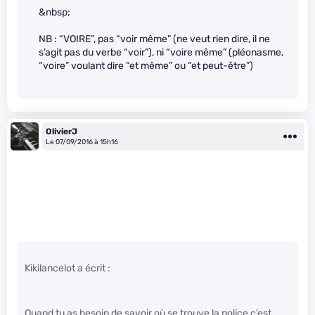
&nbsp;
NB : “VOIRE”, pas “voir même” (ne veut rien dire, il ne
s’agit pas du verbe “voir”), ni “voire même” (pléonasme,
“voire” voulant dire “et même” ou “et peut-être”)
OlivierJ
Le 07/09/2016 à 15h16
Kikilancelot a écrit :
Quand tu as besoin de savoir où se trouve la police c’est