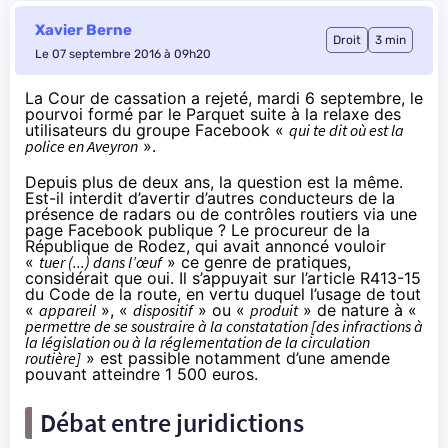
Xavier Berne
Droit
3 min
Le 07 septembre 2016 à 09h20
La Cour de cassation a rejeté, mardi 6 septembre, le
pourvoi formé par le Parquet suite à la relaxe des
utilisateurs du groupe Facebook «
qui te dit où est la
police en Aveyron
».
Depuis plus de deux ans, la question est la même.
Est-il interdit d’avertir d’autres conducteurs de la
présence de radars ou de contrôles routiers via une
page Facebook publique ? Le procureur de la
République de Rodez, qui avait annoncé vouloir
«
tuer (...) dans l’œuf
» ce genre de pratiques,
considérait que oui. Il s’appuyait sur l’article
R413-15
du Code de la route, en vertu duquel l’usage de tout
«
appareil
», «
dispositif
» ou «
produit
» de nature à «
permettre de se soustraire à la constatation [des infractions à
la législation ou à la réglementation de la circulation
routière]
» est passible notamment d’une amende
pouvant atteindre 1 500 euros.
Débat entre juridictions