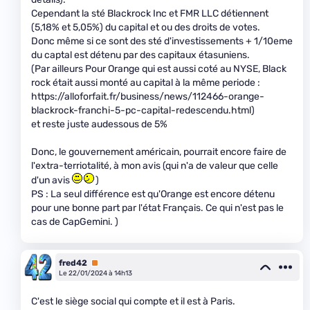
Cependant la sté Blackrock Inc et FMR LLC détiennent
(5,18% et 5,05%) du capital et ou des droits de votes.
Donc même si ce sont des sté d'investissements + 1/10eme
du captal est détenu par des capitaux étasuniens.
(Par ailleurs Pour Orange qui est aussi coté au NYSE, Black
rock était aussi monté au capital à la même periode :
https://alloforfait.fr/business/news/112466-orange-
blackrock-franchi-5-pc-capital-redescendu.html)
et reste juste audessous de 5%
Donc, le gouvernement américain, pourrait encore faire de
l'extra-terriotalité, à mon avis (qui n'a de valeur que celle
d'un avis
)
PS : La seul différence est qu'Orange est encore détenu
pour une bonne part par l'état Français. Ce qui n'est pas le
cas de CapGemini. )
fred42
Premium
Le 22/01/2024 à 14h13
C'est le siège social qui compte et il est à Paris.