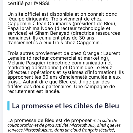
certifié par l’ANSSI.
Un site officiel est disponible
et on connait donc
l’équipe dirigeante. Trois viennent de chez
Capgemini :
Jean Coumaros
(président de Bleu),
Papa Ibrahima Ndao
(directeur technologie et
services) et
Siham Benayad
(directrice ressources
humaines). Ils cumulent plus de 30 ans
d’anciennetés à eux trois chez Capgemini.
Trois autres proviennent de chez Orange :
Laurent
Lemaire
(directeur commercial et marketing),
Mélanie Pasquier
(directrice communication et
marketing opérationnel) et
Dominique Le Beuz
(directeur opérations et systèmes d’information). Ils
approchent les 60 ans d’ancienneté cumulée à eux
trois… Autant dire que Bleu est dirigé par des
fidèles des deux partenaires. Une
campagne de
recrutement est lancée
.
La promesse et les cibles de Bleu
La promesse de Bleu est de proposer «
la suite de
collaboration et de productivité Microsoft 365, ainsi que les
services Microsoft Azure, dans un cloud français sécurisé,