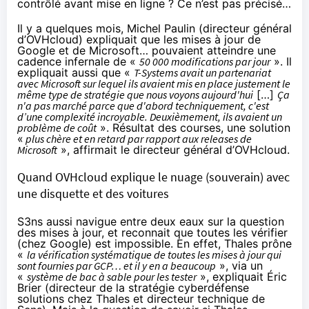
contrôlé avant mise en ligne ? Ce n’est pas précisé…
Il y a quelques mois, Michel Paulin (directeur général
d’OVHcloud) expliquait que les mises à jour de
Google et de Microsoft… pouvaient atteindre une
cadence infernale de «
50 000 modifications par jour
». Il
expliquait aussi que «
T-Systems avait un partenariat
avec Microsoft sur lequel ils avaient mis en place justement le
même type de stratégie que nous voyons aujourd'hui
[…]
Ça
n'a pas marché parce que d'abord techniquement, c'est
d’une complexité incroyable. Deuxièmement, ils avaient un
problème de coût
». Résultat des courses, une solution
«
plus chère et en retard par rapport aux releases de
Microsoft
», affirmait le directeur général d’OVHcloud.
Quand OVHcloud explique le nuage (souverain) avec
une disquette et des voitures
S3ns aussi navigue entre deux eaux sur la question
des mises à jour, et reconnait que toutes les vérifier
(chez Google) est impossible. En effet, Thales prône
«
la vérification systématique de toutes les mises à jour qui
sont fournies par GCP… et il y en a beaucoup
», via un
«
système de bac à sable pour les tester
», expliquait Éric
Brier (directeur de la stratégie cyberdéfense
solutions chez Thales et directeur technique de