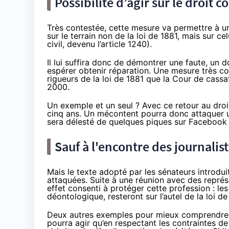
Possibilité d’agir sur le droit 
Très contestée, cette mesure va permettre à un
sur le terrain non de la loi de 1881, mais sur c
civil, devenu l’article 1240).
Il lui suffira donc de démontrer une faute, un d
espérer obtenir réparation. Une mesure très c
rigueurs de la loi de 1881 que la Cour de cassa
2000.
Un exemple et un seul ? Avec ce retour au droi
cinq ans. Un mécontent pourra donc attaquer u
sera délesté de quelques piques sur Facebook 
Sauf à l'encontre des journalis
Mais le texte adopté par les sénateurs introdui
attaquées. Suite à une réunion avec des représe
effet consenti à protéger cette profession : les
déontologique, resteront sur l’autel de la loi de
Deux autres exemples pour mieux comprendre. 
pourra agir qu’en respectant les contraintes de c