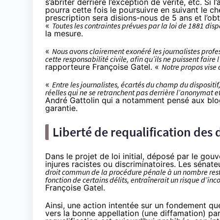
s’abriter derrière l’exception de vérité, etc. Si
pourra cette fois le poursuivre en suivant le c
prescription sera disions-nous de 5 ans et l’o
«
Toutes les contraintes prévues par la loi de 1881 dis
la mesure
.
«
Nous avons clairement exonéré les journalistes profes
cette responsabilité civile, afin qu’ils ne puissent faire 
rapporteure Françoise Gatel. «
Notre propos vise 
«
Entre les journalistes, écartés du champ du dispositif
réelles qui ne se retranchent pas derrière l’anonymat et
André Gattolin qui a notamment pensé aux blogu
garantie.
Liberté de requalification des 
Dans le projet de loi initial, déposé par le gou
injures racistes ou discriminatoires. Les sénat
droit commun de la procédure pénale à un nombre rest
fonction de certains délits, entraînerait un risque d’in
Françoise Gatel.
Ainsi, une action intentée sur un fondement que
vers la bonne appellation (une diffamation) par