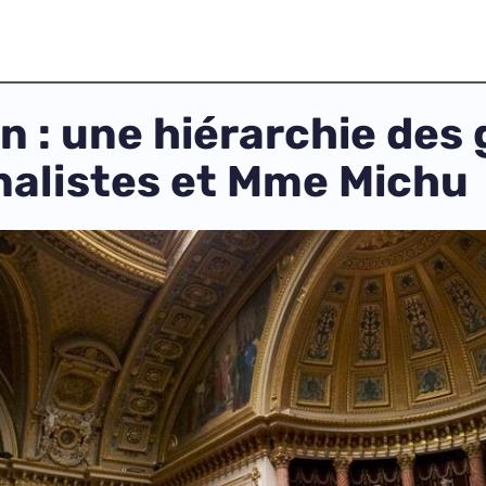
n : une hiérarchie des
rnalistes et Mme Michu