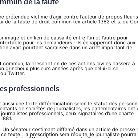
commun de la faute
e prétendue victime d’agir contre l’auteur de propos fleuris
elui de la faute de droit commun (ex article 1382 et s. du C
ommage et un lien de causalité entre l’un et l’autre pour
onfortable pour les demandeurs : ils échapperont donc aux
tion avait pourtant sacralisée dans un arrêt important de
t commun, la prescription de ces actions civiles passera à
n grincheux plusieurs années après que celui-ci se
ou Twitter.
tes professionnels
t aussi une forte différenciation selon le statut des person
ntants de sociétés de journalistes, les parlementaires ont 
 journalistes professionnels, ceux signataires d’une charte
 1881.
Un sénateur s’estimant diffamé dans un article de presse 
e texte : la prescription sera réduite, le journaliste pourra