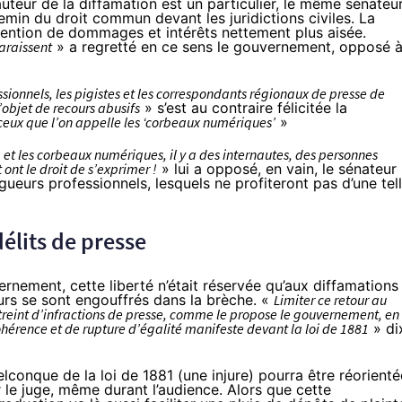
 l’auteur de la diffamation est un particulier, le même sénateu
hemin du droit commun devant les juridictions civiles. La
btention de dommages et intérêts nettement plus aisée.
paraissent
» a regretté en ce sens le gouvernement,
opposé 
sionnels, les pigistes et les correspondants régionaux de presse de
l’objet de recours abusifs
» s’est au contraire félicitée la
ceux que l’on appelle les ‘corbeaux numériques’
»
, et les corbeaux numériques, il y a des internautes, des personnes
 ont le droit de s’exprimer !
» lui a opposé, en vain, le sénateur
eurs professionnels, lesquels ne profiteront pas d’une tel
délits de presse
vernement, cette liberté n’était réservée qu’aux diffamations
eurs se sont engouffrés dans la brèche. «
Limiter ce retour au
reint d’infractions de presse, comme le propose le gouvernement, en
cohérence et de rupture d’égalité manifeste devant la loi de 1881
» di
lconque de la loi de 1881 (une injure) pourra être réorienté
 le juge, même durant l’audience. Alors que cette