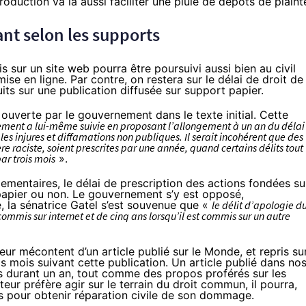
roduction va là aussi faciliter une pluie de dépôts de plaint
ant selon les supports
 sur un site web pourra être poursuivi aussi bien au civil
se en ligne. Par contre, on restera sur le délai de droit de
ts sur une publication diffusée sur support papier.
ouverte par le gouvernement dans le texte initial. Cette
nement a lui-même suivie en proposant l’allongement à un an du délai
les injures et diffamations non publiques. Il serait incohérent que des
e raciste, soient prescrites par une année, quand certains délits tout
ar trois mois
».
rlementaires, le délai de prescription des actions fondées su
papier ou non. Le gouvernement s’y est opposé,
, la sénatrice Gatel s’est souvenue que «
le délit d’apologie d
 commis sur internet et de cinq ans lorsqu’il est commis sur un autre
r mécontent d’un article publié sur le Monde, et repris su
ois mois suivant cette publication. Un article publié dans no
is durant un an, tout comme des propos proférés sur
les
teur préfère agir sur le terrain du droit commun, il pourra,
s pour obtenir réparation civile de son dommage.