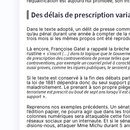
requalification est aujourd’hui prohibée, son int
Des délais de prescription vari
Dans le texte adopté, un délit de presse commis
qu’au pénal durant une année à compter de la mi
trois mois si les mêmes propos ont été reprodui
Là encore, Françoise Gatel a rappelé la brèche 
rustine «
s’inscrit (…) dans la logique que le Gouver
de prescription des contraventions de presse telles que 
contraventions, par exemple un courriel privé à caractèr
aussi graves, comme les injures publiques, le seraient p
Si le texte est conservé à la fin des débats pa
la loi de 1881 dépendra donc du seul support 
maladroitement. Le prenant à son propre piège
terrorisme est prescrit au bout de sept ans lorsqu’il est
support
».
Reprenons nos exemples précédents. Un sénateu
l’édition papier, ne pourra agir que dans les tr
colonnes numériques sera attaquable cette fo
réseaux sociaux
par un internaute. Et si le séna
disions-nous, attaquer Mme Michu durant 5 an