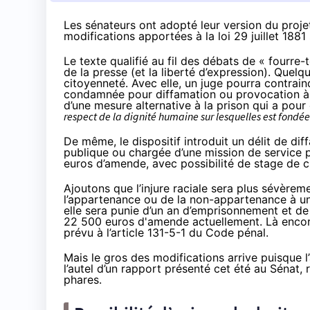
Les sénateurs ont adopté leur version du projet 
modifications apportées à la loi 29 juillet 1881 
Le texte qualifié au fil des débats de « fourre-t
de la presse (et la liberté d’expression). Quelq
citoyenneté. Avec elle, un juge pourra contrain
condamnée pour diffamation ou provocation à u
d’une mesure alternative à la prison qui a pour
respect de la dignité humaine sur lesquelles est fondée
De même, le dispositif introduit un délit de di
publique ou chargée d’une mission de service p
euros d’amende, avec possibilité de stage de c
Ajoutons que l’injure raciale sera plus sévèreme
l’appartenance ou de la non-appartenance à une
elle sera punie d’un an d’emprisonnement et d
22 500 euros d'amende actuellement. Là encore 
prévu à l’article 131-5-1 du Code pénal.
Mais le gros des modifications arrive puisque l
l’autel d’un rapport présenté cet été au Sénat, r
phares.