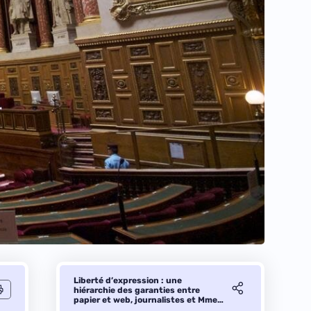
Liberté d’expression : une
hiérarchie des garanties entre
papier et web, journalistes et Mme
Michu