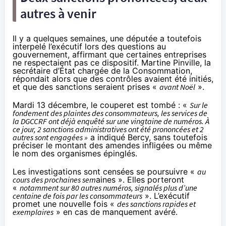
autres à venir
Il y a quelques semaines, une députée a toutefois
interpelé l’exécutif lors des questions au
gouvernement,
affirmant que certaines entreprises
ne respectaient pas ce dispositif
. Martine Pinville, la
secrétaire d’État chargée de la Consommation,
répondait alors que des contrôles avaient été initiés,
et que des sanctions seraient prises «
avant Noël
».
Mardi 13 décembre, le couperet est tombé : «
Sur le
fondement des plaintes des consommateurs, les services de
la DGCCRF ont déjà enquêté sur une vingtaine de numéros. À
ce jour, 2 sanctions administratives ont été prononcées et 2
autres sont engagées »
a indiqué Bercy, sans toutefois
préciser le montant des amendes infligées ou même
le nom des organismes épinglés.
Les investigations sont censées se poursuivre «
au
cours des prochaines sem
aines ». Elles porteront
«
notamment sur 80 autres numéros, signalés plus d’une
centaine de fois par les consommateurs
». L’exécutif
promet une nouvelle fois «
des sanctions rapides et
exemplaires
» en cas de manquement avéré.