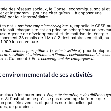
ntale des réseaux sociaux, le Conseil économique, social et
r et Instagram – pour ne citer qu’eux – à apposer une
ié par leur intermédiaire.
utes ont «
une forte empreinte écologique
», rappelle le
CES
E a
n le sait, chaque site est en principe hébergé sur un serveur
rieuse Agence de développement et de maîtrise de l’énergie
ennement 33 emails de 1 Mo à 2 destinataires émettait, au
 1 000 km en voiture.
t «
difficilement perceptible
» («
voire invisible
») pour la plupart
iel de sensibiliser les internautes à l’impact environnemental de leurs
ux
». Comment ? En «
encourageant des campagnes de
ct environnemental de ses activités
sociaux
à instaurer une «
étiquette énergétique des différents ty
». Si l’institution ne précise pas davantage la forme que
 un parallèle avec les étiquettes nutritionnelles qui
des, de protéines...