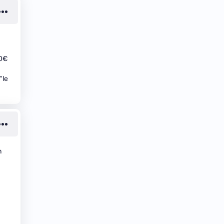
00€
“le
n