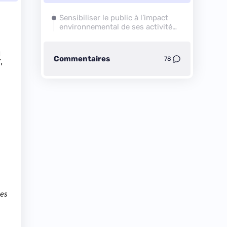
Sensibiliser le public à l’impact
environnemental de ses activités
numériques
u
Commentaires
78
,
pes