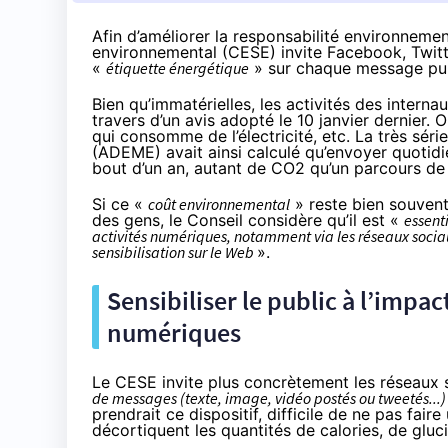
Afin d’améliorer la responsabilité environneme
environnemental (CESE) invite Facebook, Twitte
«
étiquette énergétique
» sur chaque message publ
Bien qu’immatérielles, les activités des interna
travers d’un
avis
adopté le 10 janvier dernier. O
qui consomme de l’électricité, etc. La très sé
(AD
EME
) avait ainsi
calculé
qu’envoyer quotidi
bout d’un an, autant de CO2 qu’un parcours de
Si ce «
coût environnemental
» reste bien souven
des gens, le Conseil considère qu’il est «
essent
activités numériques, notamment via
les réseaux socia
sensibilisation sur le Web
».
Sensibiliser le public à l’impa
numériques
Le
CES
E invite plus concrètement
les réseaux 
de messages (texte, image, vidéo postés ou tweetés...)
prendrait ce dispositif, difficile de ne pas faire
décortiquent les quantités de calories, de gluci