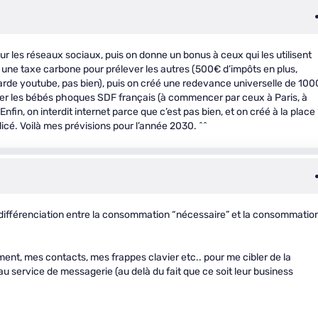
ur les réseaux sociaux, puis on donne un bonus à ceux qui les utilisent
éé une taxe carbone pour prélever les autres (500€ d’impôts en plus,
arde youtube, pas bien), puis on créé une redevance universelle de 10
er les bébés phoques SDF français (à commencer par ceux à Paris, à
 Enfin, on interdit internet parce que c’est pas bien, et on créé à la place 
icé. Voilà mes prévisions pour l’année 2030. ^^
e différenciation entre la consommation “nécessaire” et la consommatio
t, mes contacts, mes frappes clavier etc.. pour me cibler de la
u service de messagerie (au delà du fait que ce soit leur business