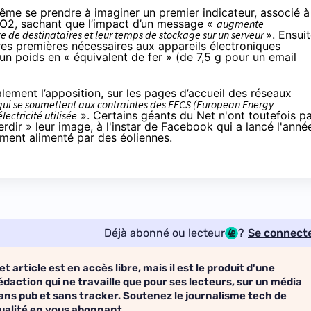
ême se prendre à imaginer un premier indicateur, associé à
CO2, sachant que l’impact d’un message «
augmente
re de destinataires et leur temps de stockage sur un serveur
». Ensuit
es premières nécessaires aux appareils électroniques
 un poids en « équivalent de fer » (de 7,5 g pour un email
alement l’apposition, sur les pages d’accueil des réseaux
s qui se soumettent aux contraintes des EECS (European Energy
lectricité utilisée
». Certains géants du Net n'ont toutefois p
rdir » leur image, à l'instar de Facebook qui a
lancé l'anné
ment alimenté par des éoliennes.
Déjà abonné ou lecteur
?
Se connect
et article est en accès libre, mais il est le produit d'une
édaction qui ne travaille que pour ses lecteurs, sur un média
ans pub et sans tracker. Soutenez le journalisme tech de
ualité en vous abonnant.