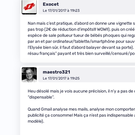
Exocet
Le 17/01/2017 à 11h23
Nan mais c’est pratique, d’abord on donne une vignette s
pas trop (2€ de réduction d’impôts!!! WOW!!), puis on cr
espèce de sale pollueur tueur de bébés phoques qui reg
par an et par ordinateur/tablette/smartphône pour sauv
l’Elysée bien sûr, il faut d’abord balayer devant sa porte).
résau français” payant et très bien surveillé/censuré/pol
maestro321
Le 17/01/2017 à 11h25
Heu désolé mais je vois aucune précision, il n’y a pas d
“dispensable”.
Quand Gmail analyse mes mails, analyse mon comportemen
publicité ça consomme! Mais ça n’est pas indispensable a
modèle).