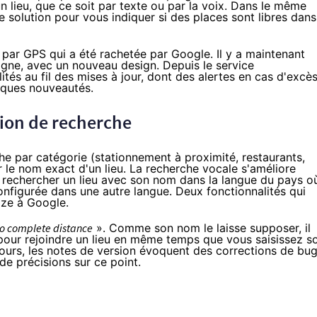
n lieu, que ce soit par texte ou par la voix. Dans le même
 solution pour vous indiquer si des places sont libres dans
par GPS qui a été rachetée par Google. Il y a maintenant
ligne, avec
un nouveau design
. Depuis le service
tés au fil des mises à jour, dont
des alertes en cas d'excè
elques nouveautés.
tion de recherche
e par catégorie (stationnement à proximité, restaurants,
sir le nom exact d'un lieu. La recherche vocale s'améliore
e rechercher un lieu avec son nom dans la langue du pays o
onfigurée dans une autre langue. Deux fonctionnalités qui
aze à Google.
o complete distance
». Comme son nom le laisse supposer, il
 pour rejoindre un lieu en même temps que vous saisissez s
rs, les notes de version évoquent des corrections de bu
de précisions sur ce point.