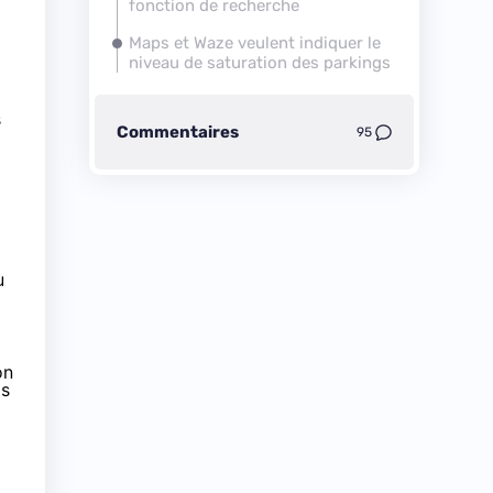
fonction de recherche
Maps et Waze veulent indiquer le
niveau de saturation des parkings
s
Commentaires
95
ù
on
gs