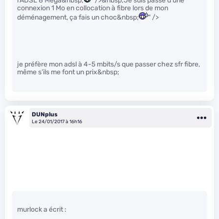
l’ADSL 8 Mega&nbsp;
" />&nbsp;Je suis passé d’une
connexion 1 Mo en collocation à fibre lors de mon
déménagement, ça fais un choc&nbsp;
" />
je préfère mon adsl à 4-5 mbits/s que passer chez sfr fibre,
même s’ils me font un prix&nbsp;
DUNplus
Le 24/01/2017 à 16h16
murlock a écrit :