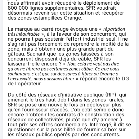
nous affirmait avoir récupéré le déploiement de
800 000 lignes supplémentaires.
SFR
voudrait
désormais revenir sur cette situation et récupérer
des zones estampillées
Orange
.
La marque au carré rouge évoque une «
répartition
très inéquitable
», à la faveur de son concurrent, qui
ne pourrait pas soutenir l'effort industriel seul. Il ne
s'agirait pas forcément de reprendre la moitié de la
zone, mais d'obtenir une plus grande part du
gâteau. Sachant que les zones laissées à son
concurrent disposent déjà du câble,
SFR
les
laissera-t-elle encore ? «
Non, cela ne veut pas dire
qu’on ne fibrera pas certaines zones câble. Ce que nous
souhaitons, c’est que sur des zones à fibrer où
Orange
a
l’exclusivité, nous puissions fibrer
» répond encore le DG
de l'opérateur.
Du côté des réseaux d'initiative publique (RIP), qui
amènent le très haut débit dans les zones rurales,
SFR
se pose une nouvelle fois en déployeur plus
qu'en fournisseur d'accès. L'objectif semble donc
encore d'obtenir les contrats de construction des
réseaux de collectivités, plutôt que d'y amener à
tout prix ses offres commerciales. Interrogé, il dit se
questionner sur la possibilité de fournir sa box sur
les réseaux publics opérés par des concurrents.