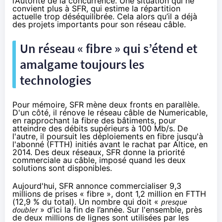
l’Autorité de la concurrence
. Une situation qui ne
convient plus à
SFR
, qui estime la répartition
actuelle trop déséquilibrée. Cela alors qu’il a déjà
des projets importants pour son réseau câble.
Un réseau « fibre » qui s’étend et
amalgame toujours les
technologies
Pour mémoire,
SFR
mène deux fronts en parallèle.
D'un côté, il rénove le réseau câble de Numericable,
en rapprochant
la fibre
des bâtiments, pour
atteindre des débits supérieurs à 100 Mb/s. De
l'autre, il poursuit les déploiements en fibre jusqu'à
l'abonné (FTTH) initiés avant le rachat par Altice, en
2014. Des deux réseaux,
SFR
donne la priorité
commerciale au câble, imposé quand les deux
solutions sont disponibles.
Aujourd'hui,
SFR
annonce commercialiser 9,3
millions de prises « fibre », dont 1,2 million en FTTH
(12,9 % du total). Un nombre qui doit «
presque
doubler
» d’ici la fin de l’année. Sur l'ensemble, près
de deux millions de lignes sont utilisées par les