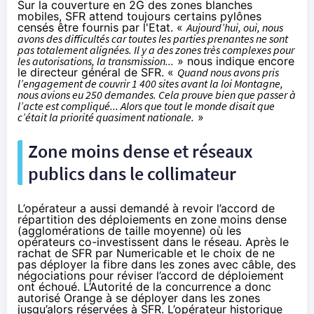
Sur la couverture en 2G des zones blanches
mobiles,
SFR
attend toujours certains pylônes
censés être fournis par l'Etat. «
Aujourd’hui, oui, nous
avons des difficultés car toutes les parties prenantes ne sont
pas totalement alignées. Il y a des zones très complexes pour
les autorisations, la transmission...
» nous indique encore
le directeur général de
SFR
. «
Quand nous avons pris
l’engagement de couvrir 1 400 sites avant la loi Montagne,
nous avions eu 250 demandes. Cela prouve bien que passer à
l’acte est compliqué... Alors que tout le monde disait que
c’était la priorité quasiment nationale.
»
Zone moins dense et réseaux
publics dans le collimateur
L’opérateur a aussi demandé à revoir l’accord de
répartition des déploiements en zone moins dense
(agglomérations de taille moyenne) où les
opérateurs co-investissent dans le réseau. Après le
rachat de
SFR
par Numericable et le choix de ne
pas déployer
la fibre
dans les zones avec câble, des
négociations pour réviser l’accord de déploiement
ont échoué. L’Autorité de la concurrence a donc
autorisé
Orange
à se déployer dans les zones
jusqu’alors réservées à
SFR
. L’opérateur historique