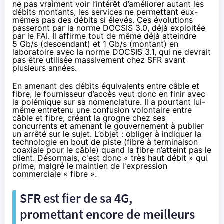
ne pas vraiment voir l’intérêt d’améliorer autant les
débits montants, les services ne permettant eux-
mêmes pas des débits si élevés. Ces évolutions
passeront par la norme DOCSIS 3.0, déjà exploitée
par le
FAI
. Il affirme tout de même déjà atteindre
5 Gb/s (descendant) et 1 Gb/s (montant) en
laboratoire avec la norme DOCSIS 3.1, qui ne devrait
pas être utilisée massivement chez
SFR
avant
plusieurs années.
En amenant des débits équivalents entre câble et
fibre, le fournisseur d’accès veut donc en finir avec
la polémique sur sa nomenclature. Il a pourtant lui-
même entretenu une confusion volontaire entre
câble et fibre, créant la grogne chez ses
concurrents et amenant le gouvernement à publier
un arrêté sur le sujet
. L’objet : obliger à indiquer la
technologie en bout de piste (fibre à terminaison
coaxiale pour le câble) quand
la fibre
n’atteint pas le
client. Désormais, c'est donc « très haut débit » qui
prime, malgré le maintien de l'expression
commerciale « fibre ».
SFR
est fier de sa 4G,
promettant encore de meilleurs