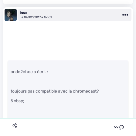
inso
Le 04/02/2017 à 16h51
onde2choc a écrit :
toujours pas compatible avec la chromecast?
&nbsp;
99
Pourquoi faire donc grand dieu ?! Kodi est un lecteur, pas un
serveur pour envoyer tes vidéos ailleurs ;)