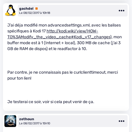
gachdel
Premium
Le 08/02/2017 à 10h18
J’ai déja modifié mon advancedsettings.xml, avec les balises
spécifiques à Kodi 17
http://kodi.wiki/view/HOW-
TO%3AModify_the_video_cache#Kodi_v17_changes),
mon
buffer mode est à 1 (Internet + local), 300 MB de cache (j’ai 3
GB de RAM de dispos) et le readfactor à 10.
Par contre, je ne connaissais pas le curlclienttimeout, merci
pour ton lien!
Je testerai ce soir, voir si cela peut venir de ça.
zethoun
Le 08/02/2017 à 15h10