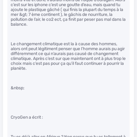
c’est sur les iphone c’est une goutte d’eau, mais quand tu
ajoute le plastique gâché ( qui finis la plupart du temps à la
mer &gt; 7 ème continent ), le gâchis de nourriture, la
pollution de l’air, le co2 ect, ça finit par peser pas mal dans la
balance.
Le changement climatique est la à cause des hommes,
alors ont peut légitiment penser que l’homme aurais pu agir
différemment ce qui n’aurais pas causé de changement
climatique. Après c’est sur que maintenant ont à plus trop le
choix mais c’est pas pour ça qu’il faut continuer à pourrir la
planète.
&nbsp;
CryoGen a écrit :
Tu es déjà aller en Afrique ? Non parce que tu es tellement à