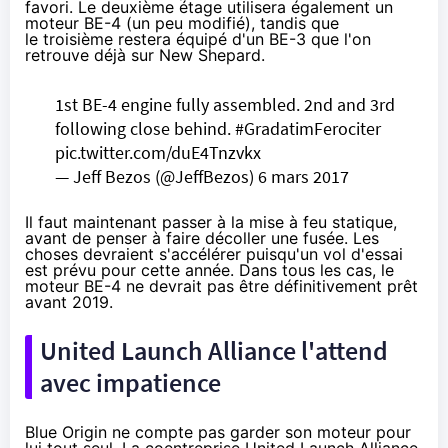
favori. Le deuxième étage utilisera également un
moteur BE-4 (un peu modifié), tandis que
le troisième restera équipé d'un BE-3 que l'on
retrouve déjà sur New Shepard.
1st BE-4 engine fully assembled. 2nd and 3rd
following close behind.
#GradatimFerociter
pic.twitter.com/duE4Tnzvkx
— Jeff Bezos (@JeffBezos)
6 mars 2017
Il faut maintenant passer à la mise à feu statique,
avant de penser à faire décoller une fusée. Les
choses devraient s'accélérer puisqu'un vol d'essai
est prévu pour cette année. Dans tous les cas, le
moteur BE-4 ne devrait pas être définitivement prêt
avant 2019.
United Launch Alliance l'attend
avec impatience
Blue
Origin
ne compte pas garder son moteur pour