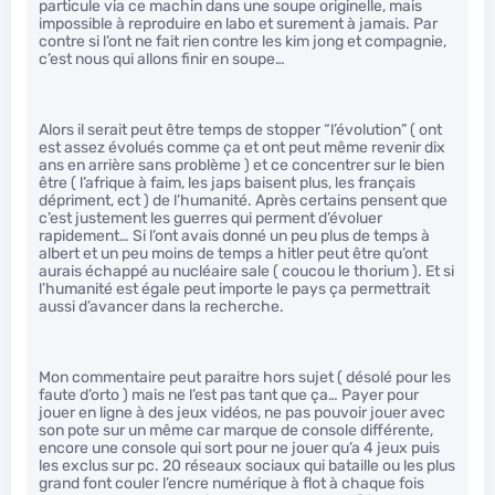
particule via ce machin dans une soupe originelle, mais
impossible à reproduire en labo et surement à jamais. Par
contre si l’ont ne fait rien contre les kim jong et compagnie,
c’est nous qui allons finir en soupe…
Alors il serait peut être temps de stopper “l’évolution” ( ont
est assez évolués comme ça et ont peut même revenir dix
ans en arrière sans problème ) et ce concentrer sur le bien
être ( l’afrique à faim, les japs baisent plus, les français
dépriment, ect ) de l’humanité. Après certains pensent que
c’est justement les guerres qui perment d’évoluer
rapidement… Si l’ont avais donné un peu plus de temps à
albert et un peu moins de temps a hitler peut être qu’ont
aurais échappé au nucléaire sale ( coucou le thorium ). Et si
l’humanité est égale peut importe le pays ça permettrait
aussi d’avancer dans la recherche.
Mon commentaire peut paraitre hors sujet ( désolé pour les
faute d’orto ) mais ne l’est pas tant que ça… Payer pour
jouer en ligne à des jeux vidéos, ne pas pouvoir jouer avec
son pote sur un même car marque de console différente,
encore une console qui sort pour ne jouer qu’a 4 jeux puis
les exclus sur pc. 20 réseaux sociaux qui bataille ou les plus
grand font couler l’encre numérique à flot à chaque fois