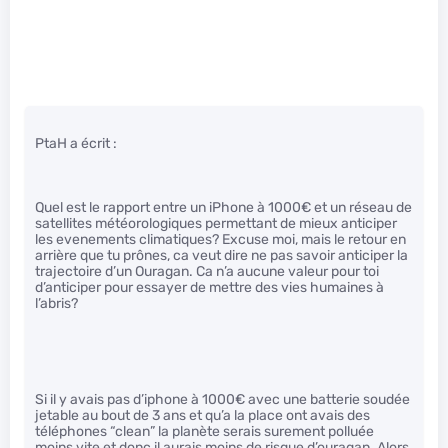
PtaH a écrit :
Quel est le rapport entre un iPhone à 1000€ et un réseau de
satellites météorologiques permettant de mieux anticiper
les evenements climatiques? Excuse moi, mais le retour en
arrière que tu prônes, ca veut dire ne pas savoir anticiper la
trajectoire d’un Ouragan. Ca n’a aucune valeur pour toi
d’anticiper pour essayer de mettre des vies humaines à
l’abris?
Si il y avais pas d’iphone à 1000€ avec une batterie soudée
jetable au bout de 3 ans et qu’a la place ont avais des
téléphones “clean” la planète serais surement polluée
moins vite et donc il aurais moins de risque d’ouragan. Alors