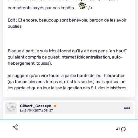
compétents payés par nos impôts …
" />
Edit : Et encore, beaucoup sont bénévole; pardon de les avoir
oubliés
Blague à part, je suis très étonné qu’il y ait des gens “en haut”
qui aient compris ce qu’est Internet (décentralisation, auto-
hébergement, toussa).
je suggère qu’on vire toute la partie haute de leur hiérarchie
(ça tombe bien ces temps ci, c’est les soldes) mais qu’eux, on
les garde et qu’on leur laisse la gestion des S.I. des Ministères.
Gilbert_Gosseyn
Premium
Le 21/04/2017 à 08h27
Le problème est que cela fait trois ans au bas mot qu’on attend,
que rien ne bouge, et que dans dix ans on en sera au même
47
point, si pas tout refourgué au privé.