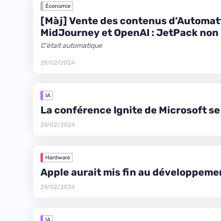
Économie
[Màj] Vente des contenus d’Automatt
MidJourney et OpenAI : JetPack non
C'était automatique
29/02/2024
IA
La conférence Ignite de Microsoft s
29/02/2024
Hardware
Apple aurait mis fin au développeme
29/02/2024
IA