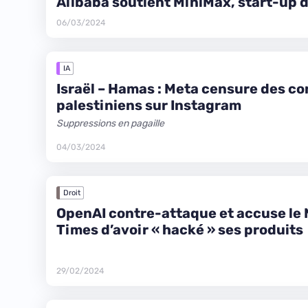
Alibaba soutient MiniMax, start-up d’
06/03/2024
IA
Israël – Hamas : Meta censure des c
palestiniens sur Instagram
Suppressions en pagaille
04/03/2024
Droit
OpenAI contre-attaque et accuse le
Times d’avoir « hacké » ses produits
29/02/2024