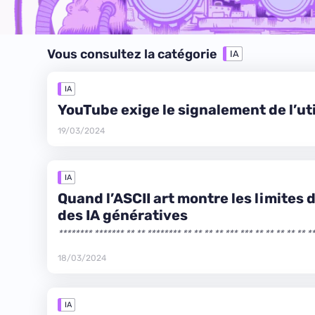
Vous consultez la catégorie
IA
IA
YouTube exige le signalement de l’uti
19/03/2024
IA
Quand l’ASCII art montre les limites 
des IA génératives
******** ******* ** ** ******** ** ** ** ** *** *** ** ** ** ** ** ** **** **** ** **
******** ** ** ** *** ** ******** ** ** ** ** ** ** ** ** ** ** ** ** ** ** ** ** ********
******* ** ** ********
18/03/2024
IA