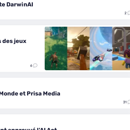
ète DarwinAI
2
s des jeux
6
 Monde et Prisa Media
31