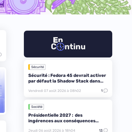
Sécurité
Sécurité : Fedora 45 devrait activer
par défaut la Shadow Stack dans
tout le système
Vendredi 07 août 2026 à 08h02
1
Société
Présidentielle 2027 : des
ingérences aux conséquences
difficilement quantifiables
Jeudi 06 août 2026 à 18h04
13