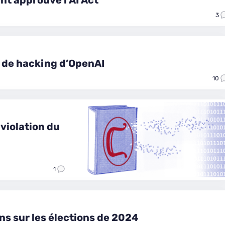
t approuvé l’AI Act
3
 de hacking d’OpenAI
10
 violation du
1
ns sur les élections de 2024