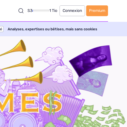
S3
1 Tio
Connexion
Premium
té
Analyses, expertises ou bêtises, mais sans cookies