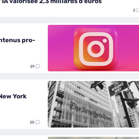
IA valorisée 2,3 milliards d’euros
2
ontenus pro-
29
 New York
20