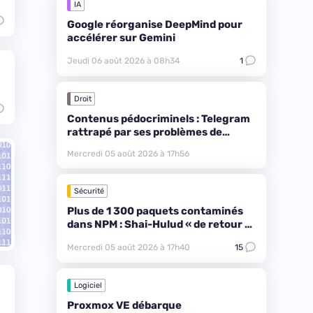
IA
Google réorganise DeepMind pour
accélérer sur Gemini
Jeudi 06 août 2026 à 08h34
1
Droit
Contenus pédocriminels : Telegram
rattrapé par ses problèmes de
modération
Mercredi 05 août 2026 à 17h56
Sécurité
Plus de 1 300 paquets contaminés
dans NPM : Shai-Hulud « de retour »
avec ChainDrop
Mercredi 05 août 2026 à 17h40
15
Logiciel
Proxmox VE débarque