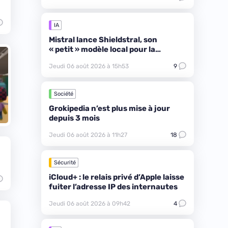
IA
Mistral lance Shieldstral, son
« petit » modèle local pour la
modération de contenus
Jeudi 06 août 2026 à 15h53
9
Société
Grokipedia n’est plus mise à jour
depuis 3 mois
Jeudi 06 août 2026 à 11h27
18
Sécurité
iCloud+ : le relais privé d’Apple laisse
fuiter l’adresse IP des internautes
Jeudi 06 août 2026 à 09h42
4