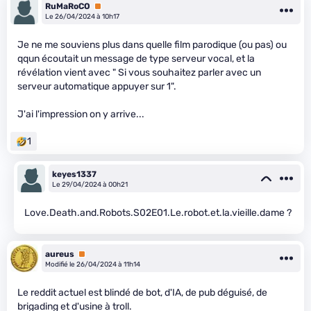
RuMaRoCO
Premium
Le 26/04/2024 à 10h17
Je ne me souviens plus dans quelle film parodique (ou pas) ou
qqun écoutait un message de type serveur vocal, et la
révélation vient avec " Si vous souhaitez parler avec un
serveur automatique appuyer sur 1".
J'ai l'impression on y arrive...
1
keyes1337
Le 29/04/2024 à 00h21
Love.Death.and.Robots.S02E01.Le.robot.et.la.vieille.dame ?
aureus
Premium
Modifié le 26/04/2024 à 11h14
Le reddit actuel est blindé de bot, d'IA, de pub déguisé, de
brigading et d'usine à troll.