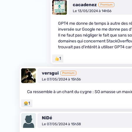
cacadenez
Premium
Le 13/05/2024 à 14h56
GPT4 me donne de temps à autre des ré
inversée sur Google ne me donne pas d'
Il ne faut pas négliger le fait que sans
domaines qui concernent StackOverflow. J
trouvait pas d'intérêt à utiliser GPT4 ca
1
versgui
Premium
Le 07/05/2024 à 15h36
Ca ressemble à un chant du cygne : SO amasse un maxim
1
NiDé
Le 07/05/2024 à 15h38