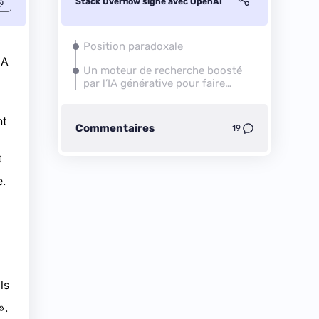
Stack Overflow signe avec OpenAI
Position paradoxale
IA
Un moteur de recherche boosté
par l’IA générative pour faire
revenir le trafic
nt
Commentaires
19
t
e.
ls
».