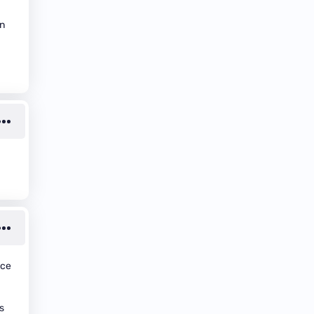
un
 ce
s