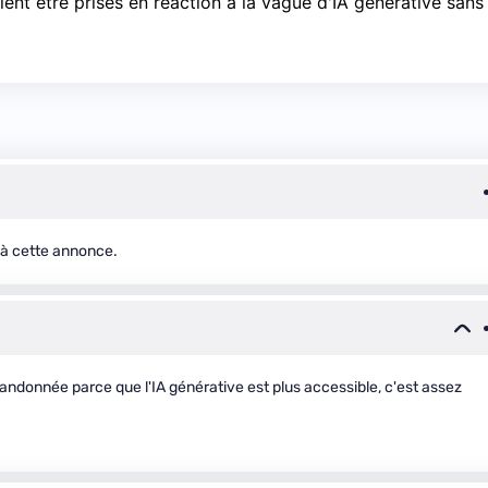
nt être prises en réaction à la vague d'IA générative sans
e à cette annonce.
bandonnée parce que l'IA générative est plus accessible, c'est assez