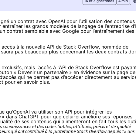
IA et algorithmes
4 min
igné un contrat avec OpenAI pour l’utilisation des contenus
r entraîner les grands modèles de langage de l’entreprise d’
un contrat semblable avec Google pour l’entraînement des
t accès à la nouvelle API de Stack Overflow, nommée de
 saura pas beaucoup plus concernant les deux contrats do
 exclusifs, mais l’accès à l’API de Stack Overflow est payan
bouton « Devenir un partenaire » en évidence sur la page de
’accès qui ne permet pas d’accéder directement au servic
ct pour en savoir plus.
 qu'OpenAI va utiliser son API pour intégrer les
w
» dans ChatGPT pour que celui-ci améliore ses réponses
qualité de ses contenus qui alimenteront en fait tous les outi
s connaissances et des codes fiables, attribués, précis et de qualité
peurs qui ont contribué à la plateforme Stack Overflow depuis 15 ans