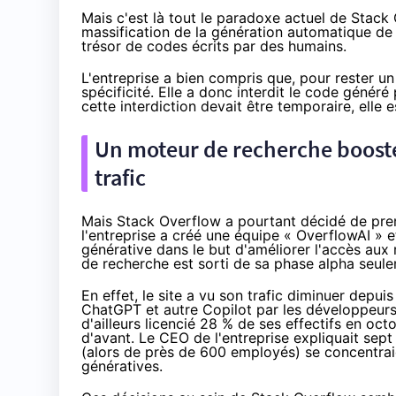
Mais c'est là tout le paradoxe actuel de Stack 
massification de la génération automatique de c
trésor de codes écrits par des humains.
L'entreprise a bien compris que, pour rester un
spécificité. Elle a donc
interdit
le code généré 
cette interdiction devait être temporaire, elle 
Un moteur de recherche boosté 
trafic
Mais Stack Overflow a pourtant décidé de prend
l'entreprise a
créé
une équipe « OverflowAI » e
générative dans le but d'améliorer l'accès au
de recherche est sorti de sa phase alpha
seul
En effet, le site
a vu
son trafic diminuer depuis 
ChatGPT et autre Copilot par les développeurs
d'ailleurs licencié 28 % de ses effectifs en oct
d'avant. Le CEO de l'entreprise
expliquait
sept 
(alors de près de 600 employés) se concentraie
génératives.