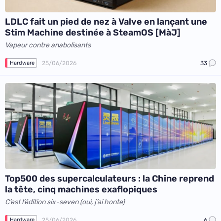
LDLC fait un pied de nez à Valve en lançant une
Stim Machine destinée à SteamOS [MàJ]
Vapeur contre anabolisants
25/06/2026
33
Hardware
Top500 des supercalculateurs : la Chine reprend
la tête, cinq machines exaflopiques
C’est l’édition six-seven (oui, j’ai honte)
25/06/2026
6
Hardware