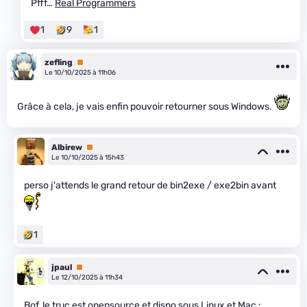
Pfff…
Real Programmers
1
9
1
zefling
Premium
Le 10/10/2025 à 11h06
Grâce à cela, je vais enfin pouvoir retourner sous Windows.
Albirew
Premium
Le 10/10/2025 à 15h43
perso j'attends le grand retour de bin2exe / exe2bin avant
1
jpaul
Premium
Le 12/10/2025 à 11h34
Bof, le truc est opensource et dispo sous Linux et Mac :