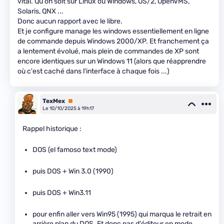
vital. Qu'on soit sur Linux ou Windows, OS/2, OpenVMS,
Solaris, QNX ...
Donc aucun rapport avec le libre.
Et je configure manage les windows essentiellement en ligne
de commande depuis Windows 2000/XP. Et franchement ça
a lentement évolué, mais plein de commandes de XP sont
encore identiques sur un Windows 11 (alors que réapprendre
où c'est caché dans l'interface à chaque fois ...)
TexMex
Premium
Le 10/10/2025 à 19h17
Rappel historique :
DOS (el famoso text mode)
puis DOS + Win 3.0 (1990)
puis DOS + Win3.11
pour enfin aller vers Win95 (1995) qui marqua le retrait en
arrière plan du DOS. Et donc pas d'éditeur en mode