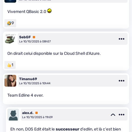
Vivement QBasic 2.0
9
SebGF
Premium
Le 10/10/2025 à 08h57
On dirait celui disponible sur la Cloud Shell d'Azure.
1
Timanu69
Le 10/10/2025 à 10h44
Team Edline 4 ever.
alex.d.
Premium
Le 10/10/2025 à 11h09
Eh non, DOS Edit était le
successeur
d'edlin, et là c'est bien