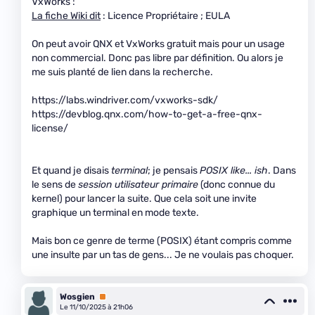
VxWorks :
La fiche Wiki dit
: Licence Propriétaire ; EULA
On peut avoir QNX et VxWorks gratuit mais pour un usage
non commercial. Donc pas libre par définition. Ou alors je
me suis planté de lien dans la recherche.
https://labs.windriver.com/vxworks-sdk/
https://devblog.qnx.com/how-to-get-a-free-qnx-
license/
Et quand je disais
terminal
; je pensais
POSIX like... ish
. Dans
le sens de
session utilisateur primaire
(donc connue du
kernel) pour lancer la suite. Que cela soit une invite
graphique un terminal en mode texte.
Mais bon ce genre de terme (POSIX) étant compris comme
une insulte par un tas de gens... Je ne voulais pas choquer.
Wosgien
Premium
Le 11/10/2025 à 21h06