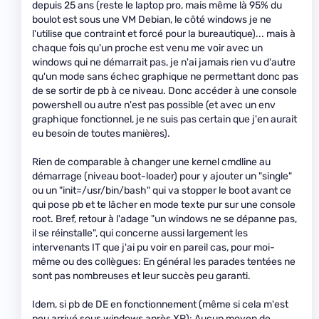
depuis 25 ans (reste le laptop pro, mais même là 95% du
boulot est sous une VM Debian, le côté windows je ne
l'utilise que contraint et forcé pour la bureautique)... mais à
chaque fois qu'un proche est venu me voir avec un
windows qui ne démarrait pas, je n'ai jamais rien vu d'autre
qu'un mode sans échec graphique ne permettant donc pas
de se sortir de pb à ce niveau. Donc accéder à une console
powershell ou autre n'est pas possible (et avec un env
graphique fonctionnel, je ne suis pas certain que j'en aurait
eu besoin de toutes manières).
Rien de comparable à changer une kernel cmdline au
démarrage (niveau boot-loader) pour y ajouter un "single"
ou un "init=/usr/bin/bash" qui va stopper le boot avant ce
qui pose pb et te lâcher en mode texte pur sur une console
root. Bref, retour à l'adage "un windows ne se dépanne pas,
il se réinstalle", qui concerne aussi largement les
intervenants IT que j'ai pu voir en pareil cas, pour moi-
même ou des collègues: En général les parades tentées ne
sont pas nombreuses et leur succès peu garanti.
Idem, si pb de DE en fonctionnement (même si cela m'est
peu arrivé sous windows après XP): Aucun moyen de