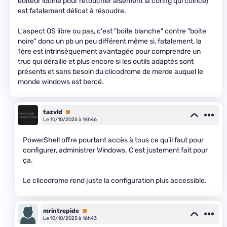
éditeur idoine pour retoucher aisément la config qui coince)
est fatalement délicat à résoudre.
L'aspect OS libre ou pas, c'est "boite blanche" contre "boite
noire" donc un pb un peu différent même si, fatalement, la
1ère est intrinsèquement avantagée pour comprendre un
truc qui déraille et plus encore si les outils adaptés sont
présents et sans besoin du clicodrome de merde auquel le
monde windows est bercé.
tazvld
Premium
Le 10/10/2025 à 14h46
PowerShell offre pourtant accès à tous ce qu'il faut pour
configurer, administrer Windows. C'est justement fait pour
ça.
Le clicodrome rend juste la configuration plus accessible.
mrintrepide
Premium
Le 10/10/2025 à 16h43