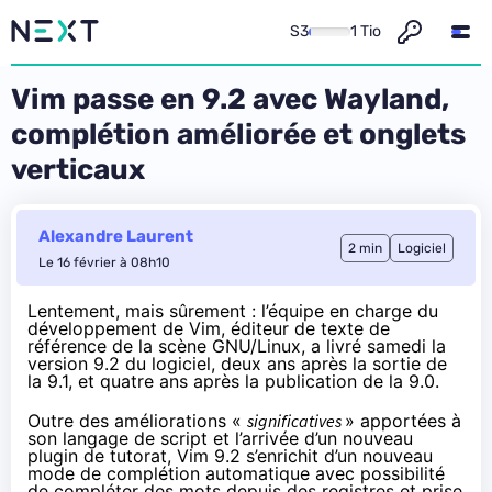
S3
1 Tio
Vim passe en 9.2 avec Wayland,
complétion améliorée et onglets
verticaux
Alexandre Laurent
2 min
Logiciel
Le 16 février à 08h10
Lentement, mais sûrement : l’équipe en charge du
développement de Vim, éditeur de texte de
référence de la scène GNU/Linux, a livré samedi la
version 9.2 du logiciel, deux ans après la sortie de
la 9.1, et quatre ans après la
publication de la 9.0
.
Outre des améliorations «
significatives
» apportées à
son langage de script et l’arrivée d’un nouveau
plugin de tutorat, Vim 9.2 s’enrichit d’un nouveau
mode de complétion automatique avec possibilité
de compléter des mots depuis des registres et prise