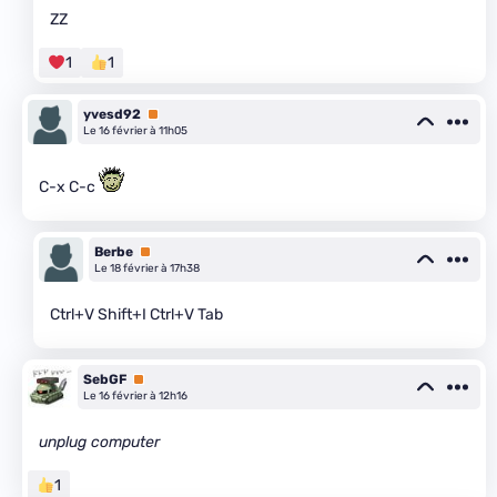
ZZ
1
1
yvesd92
Premium
Le 16 février à 11h05
C-x C-c
Berbe
Premium
Le 18 février à 17h38
Ctrl+V Shift+I Ctrl+V Tab
SebGF
Premium
Le 16 février à 12h16
unplug computer
1