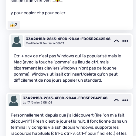
soit celui de vi et vim.
y pour copier et p pour coller
2
33A20158-2813-4F0D-9D4A-FD05E2C42E48
Modifié le 17 février à 08h13
Ctrl + xcv ce n'est pas Windows qui l'a popularisé mais le
Mac (avec la touche "pomme" au lieu de ctrl, mais
bizarrement les claviers Windows n'ont pas de touche
pomme). Windows utilisait ctrl insert/delete qu'on peut
difficilement de nos jours appeler un standard.
33A20158-2813-4F0D-9D4A-FD05E2C42E48
Le 17 février à 08h08
Personnellement, depuis que j'ai découvert (lire "on m'a fait
découvrir") Fresh c'est le jour et la nuit. Il fonctionne dans un
terminal, y compris via ssh depuis Windows, supporte les
raccourcis habituels (ctrl-c ctrl-v, ctrl-f pour find, etc.) et les