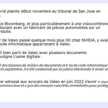
orté plainte début novembre au tribunal de San Jose en
.
ce Bloomberg, et plus particulièrement à une visioconféren
aborant avec un fabricant de pièces automobiles sur un
nduite.
e Valeo passé quelque mois plus tôt chez NVIDIA, y avai
code informatique appartenant à Valeo.
ait bien parti de Valeo avec plusieurs documents
ouligne L’usine digitale :
es dizaines de milliers de documents et 6 Go de code informatique
. En septembre, il a été condamné par la justice allemande à verser u
er adressé aux avocats de Valeo en juin 2022 n’avoir «
auc
s commerciaux et a pris des mesures concrètes immédiates pour protég