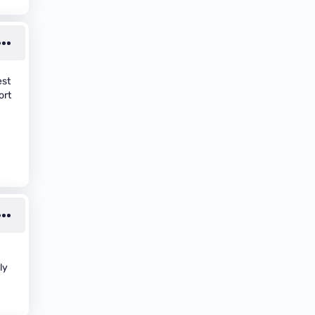
est
ort
ly