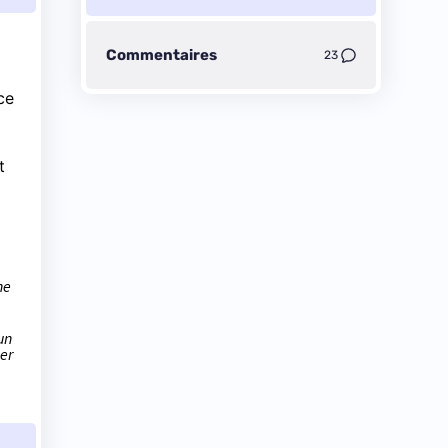
Commentaires
23
ce
t
ne
un
er