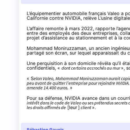
L’équipementier automobile français Valeo a p
Californie contre NVIDIA,
relève
L’usine digitale
L’affaire remonte à mars 2022,
rapporte
l’agen
entre des employés des deux entreprises, coll
projet d’assistance au stationnement et à la co
Mohammad Moniruzzaman, un ancien ingénieur d
partagé son écran, sur lequel apparaissait du 
Une perquisition à son domicile révéla qu’il ét
confidentiels, «
dont certains accrochés au mur
», s
« S
elon Valeo, Mohammad Moniruzzaman aurait copié d
peu avant de quitter l’entreprise pour rejoindre NVIDIA
amende 14.400 euros.
»
Pour sa défense, NVIDIA avance dans un courri
intérêt dans le code de Valeo ou ses prétendus secret
les droits affirmés de
[leur ]
client
».
Sébastien Gavois