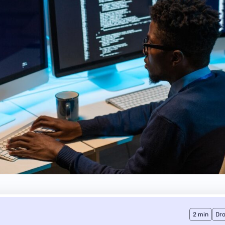
2 min
Dro