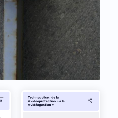
Technopolice : de la
it
« vidéoprotection » à la
« vidéogestion »