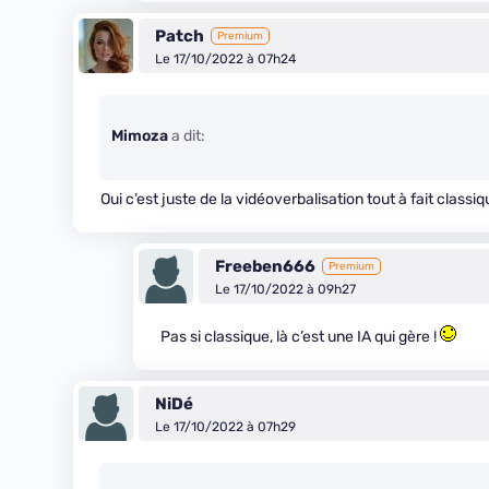
Patch
Premium
Le 17/10/2022 à 07h24
Mimoza
a dit:
Oui c’est juste de la vidéoverbalisation tout à fait classi
Freeben666
Premium
Le 17/10/2022 à 09h27
Pas si classique, là c’est une IA qui gère !
NiDé
Le 17/10/2022 à 07h29