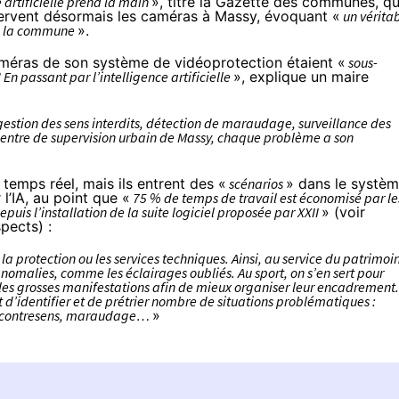
 artificielle prend la main
»,
titre
la Gazette des communes, qu
 servent désormais les caméras à Massy, évoquant «
un vérita
de la commune
».
caméras de son système de vidéoprotection étaient «
sous-
 passant par l’intelligence artificielle
», explique un maire
estion des sens interdits, détection de maraudage, surveillance des
ntre de supervision urbain de Massy, chaque problème a son
temps réel, mais ils entrent des «
scénarios
» dans le systèm
 l’IA, au point que «
75 % de temps de travail est économisé par le
uis l’installation de la suite logiciel proposée par XXII
» (voir
spects
) :
a protection ou les services techniques. Ainsi, au service du patrimoi
 anomalies, comme les éclairages oubliés. Au sport, on s’en sert pour
 les grosses manifestations afin de mieux organiser leur encadrement.
d’identifier et de prétrier nombre de situations problématiques :
 à contresens, maraudage…
»