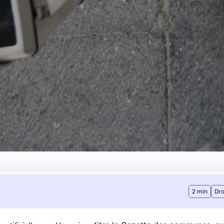
2 min
Dro