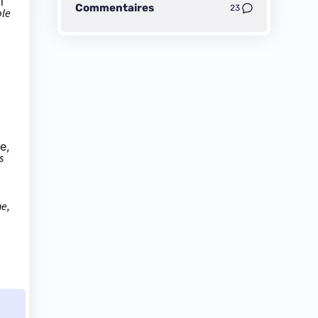
i
Commentaires
23
ble
e,
s
ne,