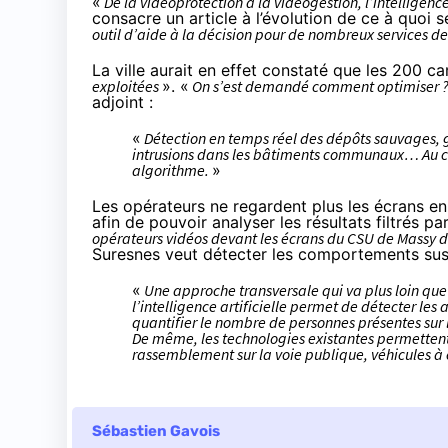
«
De la vidéoprotection à la vidéogestion, l’intelligence
consacre un article à l’évolution de ce à quoi
outil d’aide à la décision pour de nombreux services 
La ville aurait en effet constaté que les 200 
exploitées
». «
On s’est demandé comment optimiser ? En
adjoint :
«
Détection en temps réel des dépôts sauvages, g
intrusions dans les bâtiments communaux… Au ce
algorithme.
»
Les opérateurs ne regardent plus les écrans en 
afin de pouvoir analyser les résultats filtrés par
opérateurs vidéos devant les écrans du CSU de Massy dep
Suresnes veut détecter les comportements su
«
Une approche transversale qui va plus loin que l
l’intelligence artificielle permet de détecter les
quantifier le nombre de personnes présentes sur
De même, les technologies existantes permettent 
rassemblement sur la voie publique, véhicules
Sébastien Gavois