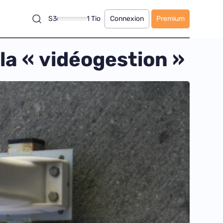
S3
1 Tio
Connexion
Premium
 la « vidéogestion »