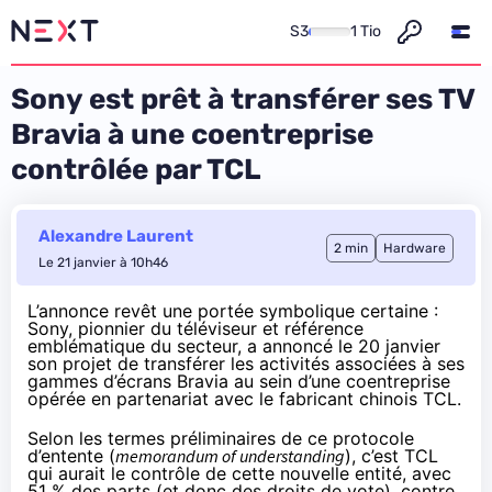
S3
1 Tio
Sony est prêt à transférer ses TV
Bravia à une coentreprise
contrôlée par TCL
Alexandre Laurent
2 min
Hardware
Le 21 janvier à 10h46
L’annonce revêt une portée symbolique certaine :
Sony, pionnier du téléviseur et référence
emblématique du secteur, a
annoncé
le 20 janvier
son projet de transférer les activités associées à ses
gammes d’écrans Bravia au sein d’une coentreprise
opérée en partenariat avec le fabricant chinois TCL.
Selon les termes préliminaires de ce protocole
d’entente (
memorandum of understanding
), c’est TCL
qui aurait le contrôle de cette nouvelle entité, avec
51 % des parts (et donc des droits de vote), contre