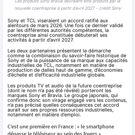
Les produits Sony Bravia devraient être produits par la
nouvelle coentreprise à partir d’avril 2027 – crédit Sony
Sony et TCL viseraient un accord ratifié aux
alentours de mars 2026. Une fois ce dernier validé
par les différentes autorités compétentes, la
coentreprise ainsi constituée débuterait ses
activités à partir d’avril 2027.
Les deux partenaires présentent la démarche
comme la combinaison du savoir-faire historique de
Sony et de la puissance de sa marque aux capacités
industrielles de TCL, notamment en matière de
production de dalles haut de gamme, d’économies
d’échelle et d’efficacité industrielle globale.
Les produits TV et audio de la future coentreprise
(dont le nom n’a pas été révélé) porteront les
marques Sony et Bravia. Le groupe japonais, qui
confirme donc son virage engagé vers les contenus,
n’a pas précisé quelles conséquences cet accord
aurait sur ses propres ressources industrielles,
notamment en matière d’emploi.
C’est une première en France : « le smartphone
dépasse le téléviseur au sein des foyers »