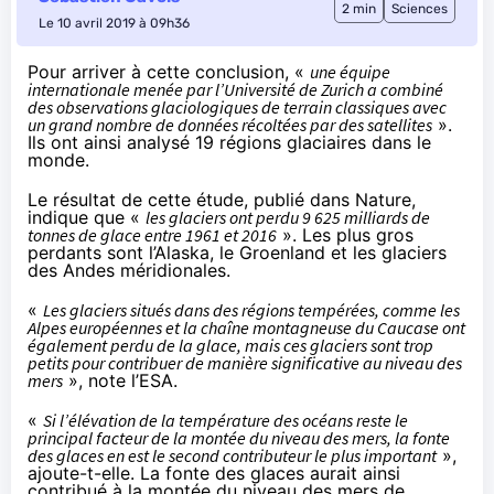
2 min
Sciences
Le 10 avril 2019 à 09h36
Pour arriver à cette conclusion, «
une équipe
internationale menée par l’Université de Zurich a combiné
des observations glaciologiques de terrain classiques avec
un grand nombre de données récoltées par des satellites
».
Ils ont ainsi analysé
19 régions glaciaires dans le
monde
.
Le résultat de cette étude,
publié dans Nature
,
indique que «
les glaciers ont perdu 9 625 milliards de
tonnes de glace entre 1961 et 2016
». Les plus gros
perdants sont l’Alaska, le Groenland et les glaciers
des Andes méridionales.
«
Les glaciers situés dans des régions tempérées, comme les
Alpes européennes et la chaîne montagneuse du Caucase ont
également perdu de la glace, mais ces glaciers sont trop
petits pour contribuer de manière significative au niveau des
mers
», note l’ESA.
«
Si l’élévation de la température des océans reste le
principal facteur de la montée du niveau des mers, la fonte
des glaces en est le second contributeur le plus important
»,
ajoute-t-elle. La fonte des glaces aurait ainsi
contribué à la montée du niveau des mers de