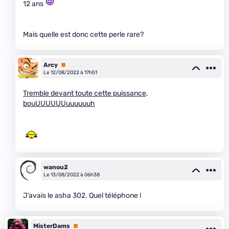
12 ans
Mais quelle est donc cette perle rare?
Arcy
Premium
Le 12/08/2022 à 17h51
Tremble devant toute cette puissance,
bouUUUUUUuuuuuuh
wanou2
Le 13/08/2022 à 06h38
J’avais le asha 302. Quel téléphone !
MisterDams
Premium