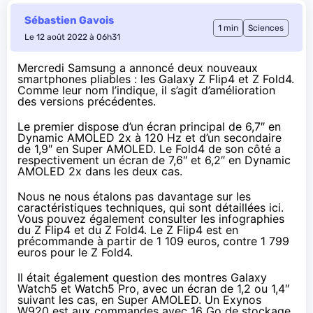
Sébastien Gavois
1 min
Sciences
Le 12 août 2022 à 06h31
Mercredi Samsung a annoncé deux nouveaux
smartphones pliables : les Galaxy Z Flip4 et Z Fold4.
Comme leur nom l’indique, il s’agit d’amélioration
des versions précédentes.
Le premier dispose d’un écran principal de 6,7″ en
Dynamic AMOLED 2x à 120 Hz et d’un secondaire
de 1,9″ en Super AMOLED. Le Fold4 de son côté a
respectivement un écran de 7,6″ et 6,2″ en Dynamic
AMOLED 2x dans les deux cas.
Nous ne nous étalons pas davantage sur les
caractéristiques techniques,
qui sont détaillées ici
.
Vous pouvez également consulter les infographies
du
Z Flip4
et du
Z Fold4
. Le Z Flip4 est en
précommande à partir de 1 109 euros, contre 1 799
euros pour le Z Fold4.
Il était également question des montres Galaxy
Watch5 et Watch5 Pro, avec un écran de 1,2 ou 1,4″
suivant les cas, en Super AMOLED. Un Exynos
W920 est aux commandes avec 16 Go de stockage.