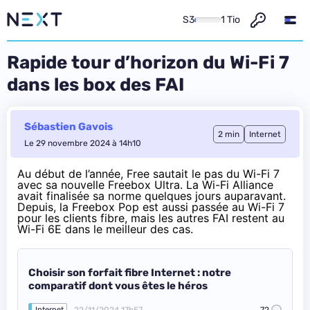
S3
1 Tio
Rapide tour d’horizon du Wi-Fi 7
dans les box des FAI
Sébastien Gavois
2 min
Internet
Le 29 novembre 2024 à 14h10
Au début de l’année,
Free sautait le pas du Wi-Fi 7
avec sa nouvelle Freebox Ultra. La Wi-Fi Alliance
avait
finalisée sa norme quelques jours auparavant
.
Depuis,
la Freebox Pop est aussi passée au Wi-Fi 7
pour les clients fibre, mais les autres FAI restent au
Wi-Fi 6E dans le meilleur des cas.
Choisir son forfait fibre Internet : notre
comparatif dont vous êtes le héros
22/11/2024 17h57
72
Internet