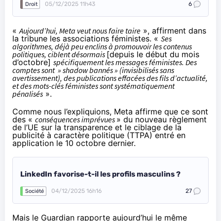
05/12/2025 11h43
6
Droit
«
Aujourd’hui, Meta veut nous faire taire
», affirment dans
la tribune les associations féministes. «
Ses
algorithmes, déjà peu enclins à promouvoir les contenus
politiques, ciblent désormais
[depuis le début du mois
d’octobre]
spécifiquement les messages féministes. Des
comptes sont » shadow bannés » (invisibilisés sans
avertissement), des publications effacées des fils d’actualité,
et des mots-clés féministes sont systématiquement
pénalisés
».
Comme nous l’expliquions, Meta affirme que ce sont
des «
conséquences imprévues
» du nouveau règlement
de l’UE sur la transparence et le ciblage de la
publicité à caractère politique (TTPA) entré en
application le 10 octobre dernier.
LinkedIn favorise-t-il les profils masculins ?
04/12/2025 16h16
27
Société
Mais le Guardian
rapporte
aujourd’hui le même