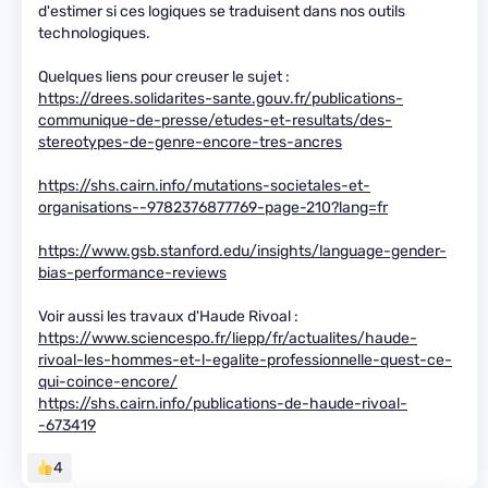
d'estimer si ces logiques se traduisent dans nos outils
technologiques.
Quelques liens pour creuser le sujet :
https://drees.solidarites-sante.gouv.fr/publications-
communique-de-presse/etudes-et-resultats/des-
stereotypes-de-genre-encore-tres-ancres
https://shs.cairn.info/mutations-societales-et-
organisations--9782376877769-page-210?lang=fr
https://www.gsb.stanford.edu/insights/language-gender-
bias-performance-reviews
Voir aussi les travaux d'Haude Rivoal :
https://www.sciencespo.fr/liepp/fr/actualites/haude-
rivoal-les-hommes-et-l-egalite-professionnelle-quest-ce-
qui-coince-encore/
https://shs.cairn.info/publications-de-haude-rivoal-
-673419
4