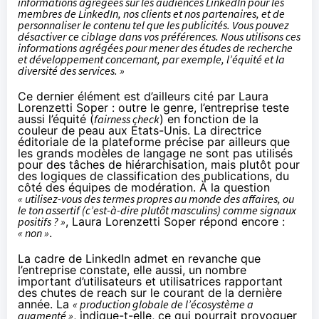
informations agrégées sur les audiences LinkedIn pour les
membres de LinkedIn, nos clients et nos partenaires, et de
personnaliser le contenu tel que les publicités. Vous pouvez
désactiver ce ciblage dans vos préférences. Nous utilisons ces
informations agrégées pour mener des études de recherche
et développement concernant, par exemple, l’équité et la
diversité des services. »
Ce dernier élément est d’ailleurs cité par Laura
Lorenzetti Soper : outre le genre, l’entreprise teste
aussi l’équité (
fairness check
) en fonction de la
couleur de peau aux États-Unis. La directrice
éditoriale de la plateforme précise par ailleurs que
les grands modèles de langage ne sont pas utilisés
pour des tâches de hiérarchisation, mais plutôt pour
des logiques de classification des publications, du
côté des équipes de modération. À la question
« utilisez-vous des termes propres au monde des affaires, ou
le ton assertif (c’est-à-dire plutôt masculins) comme signaux
positifs ? »
, Laura Lorenzetti Soper répond encore :
« non »
.
La cadre de LinkedIn admet en revanche que
l’entreprise constate, elle aussi, un nombre
important d’utilisateurs et utilisatrices rapportant
des chutes de reach sur le courant de la dernière
année. La
« production globale de l’écosystème a
augmenté »
, indique-t-elle, ce qui pourrait provoquer