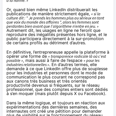
à la norme. »
Or, quand bien même LinkedIn distribuerait les
publications de manière strictement égale,
« si la
culture dit : " Je prends les hommes plus au sérieux en tant
que voix du monde des affaires ", alors les femmes sont
perdantes bien avant que l’algorithme n’entre en jeu. »
Autrement dit, les usages en ligne ne feront que
reproduire des
inégalités
présentes
hors ligne
, et le
public participera directement à la sur-promotion
de certains profils au détriment d’autres.
En définitive, l’entrepreneuse appelle la plateforme à
opérer une forme de
« transparence radicale là où c’est
possible »
, mais aussi à faire de l’espace
« pour les
industries relationnelles »
. En d’autres termes, elle
demande à ce que LinkedIn offre plus de souplesse
pour les industries et personnes dont le mode de
communication le plus courant ne correspond pas
aux canons très business et très orientés
productivité devenus si fréquents, sur le réseau
professionnel, que des comptes
entiers
sont dédiés
à s’en
moquer
(mais plutôt depuis X ou
Facebook
).
Dans la même logique, et toujours en réaction aux
expérimentations des dernières semaines, des
internautes ont créé
une pétition
pour demander
plus de visibilité sur le fonctionnement du réseau