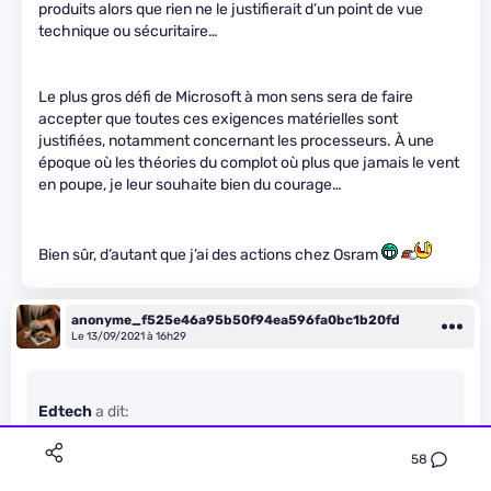
produits alors que rien ne le justifierait d’un point de vue
technique ou sécuritaire…
Le plus gros défi de Microsoft à mon sens sera de faire
accepter que toutes ces exigences matérielles sont
justifiées, notamment concernant les processeurs. À une
époque où les théories du complot où plus que jamais le vent
en poupe, je leur souhaite bien du courage…
Bien sûr, d’autant que j’ai des actions chez Osram
anonyme_f525e46a95b50f94ea596fa0bc1b20fd
Le 13/09/2021 à 16h29
Edtech
a dit:
Pas mal de constructeurs poussent maintenant les màj des
58
UEFI via WU, donc au final, ça ne devrait toucher
principalement que les machines montées soit-mêmes.