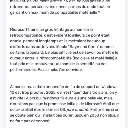
mais est-ce vraiment justifié ? N’est-ce pas possible de
retrancher certaines anciennes parties du code tout en
gardant un maximum de compatibilité matérielle ?
Microsoft traîne un gros héritage au nom de la
rétrocompatibilité, c’est évident (d’ailleurs ce point était
crucial pendant longtemps et ils mettaient beaucoup
d’efforts dans cette voie, l’école “Raymond Chen” comme
certains l’appelait). Le plus difficile est de savoir où mettre le
curseur entre la rétrocompatibilité (logicielle et matérielle) à
tout prix et le renouveau, au nom de la sécurité ou des
performances. Pas simple, j’en conviens !
À mon sens, la date annoncée de fin de support de Windows
10 est trop proche : 2025, ce n’est “que” dans trois ans, on y
est vite ! Alors oui, Windows 10 aura eu une belle vie, mais
n’oublions pas que la promesse initiale de Microsoft était que
celui-ci allait être le dernier OS,
juré craché
. Fail (même si on
se doute bien qu’il n’allait pas durer jusqu’en 2050 non plus, il
ne faut pas déconner).