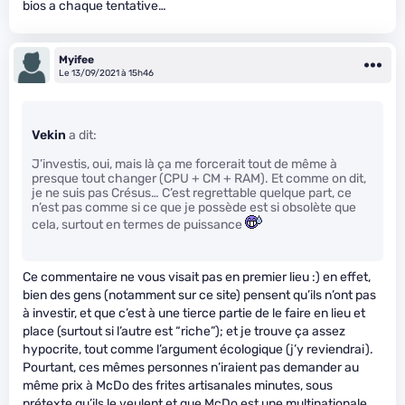
bios a chaque tentative…
Myifee
Le 13/09/2021 à 15h46
Vekin
a dit:
J’investis, oui, mais là ça me forcerait tout de même à
presque tout changer (CPU + CM + RAM). Et comme on dit,
je ne suis pas Crésus… C’est regrettable quelque part, ce
n’est pas comme si ce que je possède est si obsolète que
cela, surtout en termes de puissance
Ce commentaire ne vous visait pas en premier lieu :) en effet,
bien des gens (notamment sur ce site) pensent qu’ils n’ont pas
à investir, et que c’est à une tierce partie de le faire en lieu et
place (surtout si l’autre est “riche”); et je trouve ça assez
hypocrite, tout comme l’argument écologique (j’y reviendrai).
Pourtant, ces mêmes personnes n’iraient pas demander au
même prix à McDo des frites artisanales minutes, sous
prétexte qu’ils le veulent et que McDo est une multinationale,