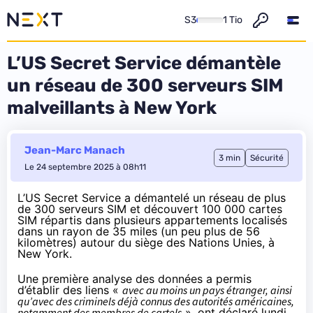
S3
1 Tio
L’US Secret Service démantèle
un réseau de 300 serveurs SIM
malveillants à New York
Jean-Marc Manach
3 min
Sécurité
Le 24 septembre 2025 à 08h11
L’US Secret Service a
démantelé
un réseau de plus
de 300 serveurs SIM et découvert 100 000 cartes
SIM répartis dans plusieurs appartements localisés
dans un rayon de 35 miles (un peu plus de 56
kilomètres) autour du siège des Nations Unies, à
New York.
Une première analyse des données a permis
d’établir des liens «
avec au moins un pays étranger, ainsi
qu’avec des criminels déjà connus des autorités américaines,
notamment des membres de cartels
», ont déclaré lundi