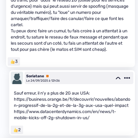
du traffic pour "ddos" le réseau 2G (utilisé pour les services
d'urgence) mais qui peut aussi servir de spoofing (masquage
du véritable numéro), tu "loue" un numero pour
arnaquer/traffiquer/faire des canular/faire ce que font les
cartel.
Tu peux donc faire un cumul, tu fais croire à un attentat à un
endroit, tu sature le reseau de faux message et pendant que
les secours sont d'un coté, tu fais un attentat de l'autre et
tout pour pas chère (le matos et SIM sont cheap).
3
Soriatane
Premium
Le 24/09/2025 à 12h36
Sauf erreur, il n'y a plus de 2G aux USA:
https://business.orange.be/fr/decouvrir/nouvelles/abando
n-progressif-de-la-2g-et-de-la-3g-aux-usa-quel-impact
https://www.datacenterdynamics.com/en/news/t-
mobile-kicks-off-2g-shutdown-in-us/
2