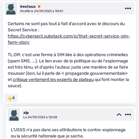
lrestoux
Premium
Modifié le 24/09/2025 à 10h51
Certains ne sont pas tout à fait d'accord avec le discours du
Secret Service :
https://cybersect.substack.com/p/that-secret-service-sim-
farm-story
TL;DR: c'est une ferme à SIM liée à des opérations criminelles
(spam SMS, ...). Le lien avec de la politique ou de l'espionnage
est très ténu, et d'après l'auteur, juste une manière de se faire
mousser (bon, lui il parle de « propagande gouvernementale»
et
critique vertement les experts de plateau
qui font monter la
sauce).
4
xlp
Le 24/09/2025 à 12h38
L'USSS n'a pas dans ses attributions le contre-espionnage
ou la sécurité nationale que je sache.