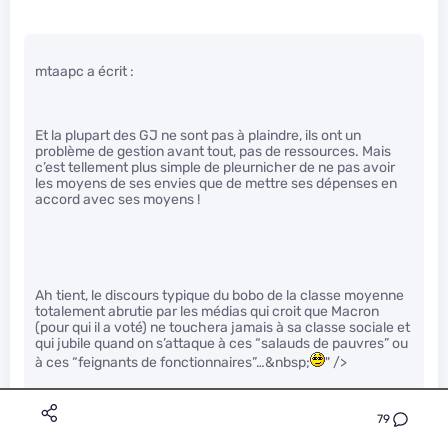
mtaapc a écrit :
Et la plupart des GJ ne sont pas à plaindre, ils ont un
problème de gestion avant tout, pas de ressources. Mais
c’est tellement plus simple de pleurnicher de ne pas avoir
les moyens de ses envies que de mettre ses dépenses en
accord avec ses moyens !
Ah tient, le discours typique du bobo de la classe moyenne
totalement abrutie par les médias qui croit que Macron
(pour qui il a voté) ne touchera jamais à sa classe sociale et
qui jubile quand on s’attaque à ces “salauds de pauvres” ou
à ces “feignants de fonctionnaires”…&nbsp;
" />
79
T’inquiète, des taxes tu vas en prendre plein la gueule d’ici
la fin de l’année (parce qu’il faudra bien payer la crise du