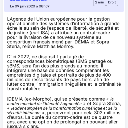
2 min
Droit
Le 09 juin 2020 à 08h59
L’Agence de l’Union européenne pour la gestion
opérationnelle des systèmes d’information à grande
échelle au sein de l’espace de liberté, de sécurité et
de justice (eu-LISA) a attribué un contrat-cadre
pour la livraison de ce nouveau système au
consortium français mené par IDEMIA et Sopra
Steria,
relève
Matthias Monroy.
D’ici 2022, ce dispositif partagé de
correspondances biométriques (BMS partagé ou
sBMS) sera l’un des plus grands au monde. Il
intégrera une base de données comprenant les
empreintes digitales et portraits de plus de 400
millions de ressortissants de pays tiers, afin de
lutter contre l’immigration irrégulière et la criminalité
transfrontalière.
IDEMIA (ex-Morpho), qui se présente comme «
le
leader mondial de l’Identité Augmentée
» et Sopra Steria,
«
leader européen de la transformation numérique et de la
sécurité intérieure
», percevront pour cela
302 millions
d’euros
. La durée du contrat-cadre est de quatre
ans, avec une option de prolongation pouvant aller
jusqu’à six ans.