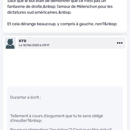
Sauf que le but était de démontrer que ce n’est pas un
fantasme de droite,&nbsp; l’amour de Mélenchon pour les
dictatures sud américaines.&nbsp;
Et cela dérange beaucoup, y compris à gauche, non?&nbsp;
GTO
Le 10/06/2020 à 21h17
Duramor a écrit :
Tellement à cours d’argument que tu te sens obligé
d’insulter?&nbsp;
Pourquoi stigmatiser “les riches”? C’est quoi être riche?