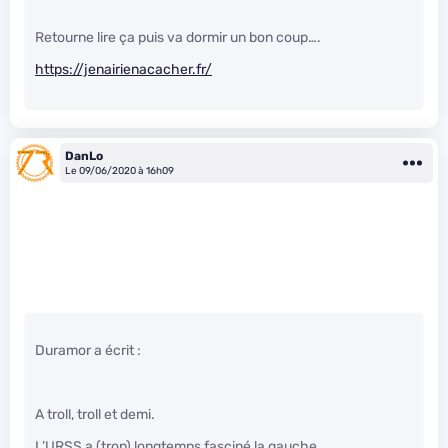
Retourne lire ça puis va dormir un bon coup….
https://jenairienacacher.fr/
DanLo
Le 09/06/2020 à 16h09
Duramor a écrit :
A troll, troll et demi.
L’URSS a (trop) longtemps fasciné la gauche.