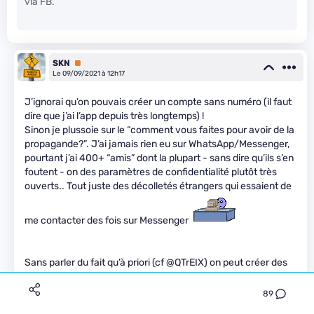
via FB.
SKN
Premium
Le 09/09/2021 à 12h17
J’ignorai qu’on pouvais créer un compte sans numéro (il faut
dire que j’ai l’app depuis très longtemps) !
Sinon je plussoie sur le “comment vous faites pour avoir de la
propagande?”. J’ai jamais rien eu sur WhatsApp/Messenger,
pourtant j’ai 400+ “amis” dont la plupart - sans dire qu’ils s’en
foutent - on des paramètres de confidentialité plutôt très
ouverts.. Tout juste des décolletés étrangers qui essaient de
me contacter des fois sur Messenger
Sans parler du fait qu’à priori (cf @QTrEIX) on peut créer des
comptes sans n° de tel, ça m’étonnerai que le mien se balade
partout.. j’ai le même num depuis 15ans et j’ai jamais eu de
89
démarchage/spam. Il suffit parfois d’avoir une bonne