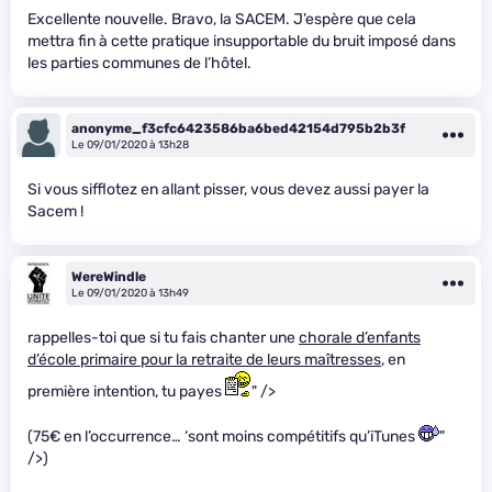
Excellente nouvelle. Bravo, la SACEM. J’espère que cela
mettra fin à cette pratique insupportable du bruit imposé dans
les parties communes de l’hôtel.
anonyme_f3cfc6423586ba6bed42154d795b2b3f
Le 09/01/2020 à 13h28
Si vous sifflotez en allant pisser, vous devez aussi payer la
Sacem !
WereWindle
Le 09/01/2020 à 13h49
rappelles-toi que si tu fais chanter une
chorale d’enfants
d’école primaire pour la retraite de leurs maîtresses
, en
première intention, tu payes
" />
(75€ en l’occurrence… ‘sont moins compétitifs qu’iTunes
"
/>)