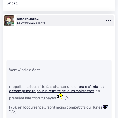
&nbsp;
skankhunt42
Le 09/01/2020 à 16h14
WereWindle a écrit :
rappelles-toi que si tu fais chanter une
chorale d’enfants
d’école primaire pour la retraite de leurs maîtresses
, en
première intention, tu payes
" />
(75€ en l’occurrence… ‘sont moins compétitifs qu’iTunes
" />)