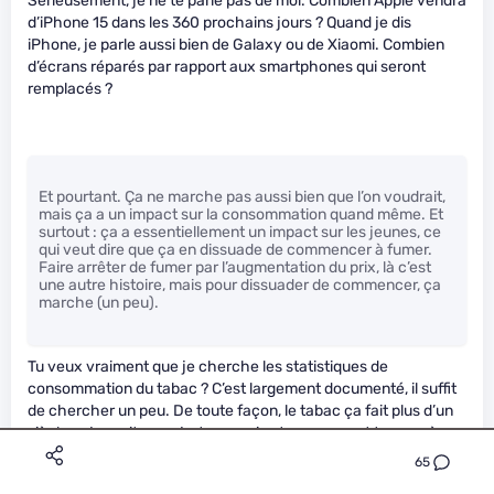
Sérieusement, je ne te parle pas de moi. Combien Apple vendra
d’iPhone 15 dans les 360 prochains jours ? Quand je dis
iPhone, je parle aussi bien de Galaxy ou de Xiaomi. Combien
d’écrans réparés par rapport aux smartphones qui seront
remplacés ?
Et pourtant. Ça ne marche pas aussi bien que l’on voudrait,
mais ça a un impact sur la consommation quand même. Et
surtout : ça a essentiellement un impact sur les jeunes, ce
qui veut dire que ça en dissuade de commencer à fumer.
Faire arrêter de fumer par l’augmentation du prix, là c’est
une autre histoire, mais pour dissuader de commencer, ça
marche (un peu).
Tu veux vraiment que je cherche les statistiques de
consommation du tabac ? C’est largement documenté, il suffit
de chercher un peu. De toute façon, le tabac ça fait plus d’un
siècle qu’on sait que c’est mauvais et que ça peut tuer après
une lente agonie. Et ce n’est pas encore fini. La liberté de
65
fumer et d’encombrer les hopitaux.