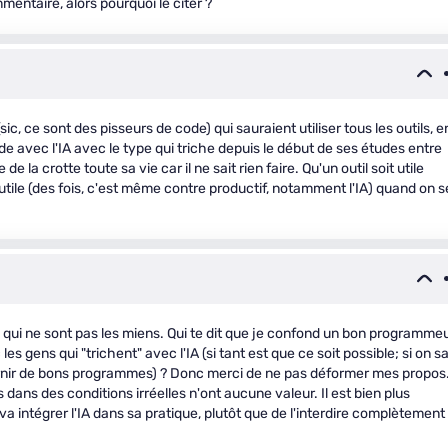
entaire, alors pourquoi le citer ?
ic, ce sont des pisseurs de code) qui sauraient utiliser tous les outils, e
e avec l'IA avec le type qui triche depuis le début de ses études entre
de la crotte toute sa vie car il ne sait rien faire. Qu'un outil soit utile
tile (des fois, c'est même contre productif, notamment l'IA) quand on s
 qui ne sont pas les miens. Qui te dit que je confond un bon programme
les gens qui "trichent" avec l'IA (si tant est que ce soit possible; si on sa
ournir de bons programmes) ? Donc merci de ne pas déformer mes propos
 dans des conditions irréelles n'ont aucune valeur. Il est bien plus
 intégrer l'IA dans sa pratique, plutôt que de l'interdire complètement