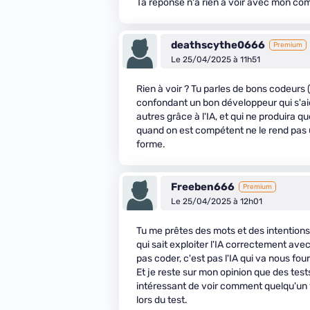
Ta réponse n'a rien à voir avec mon comm
deathscythe0666
Premium
Le 25/04/2025 à 11h51
Rien à voir ? Tu parles de bons codeurs (s
confondant un bon développeur qui s'aid
autres grâce à l'IA, et qui ne produira que 
quand on est compétent ne le rend pas u
forme.
Freeben666
Premium
Le 25/04/2025 à 12h01
Tu me prêtes des mots et des intentions
qui sait exploiter l'IA correctement avec 
pas coder, c'est pas l'IA qui va nous f
Et je reste sur mon opinion que des tests
intéressant de voir comment quelqu'un va
lors du test.