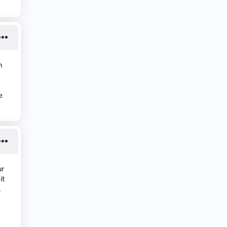
n
e
ur
it
.