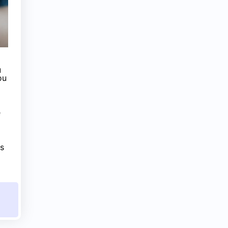
u
ou
e
ds