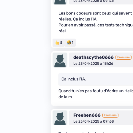
Le 23/04/2025 à 09h26
Les bons codeurs sont ceux qui savent ut
réelles. Ça inclus l'IA.
Pour en avoir passé, ces tests techniqu
réel.
3
1
deathscythe0666
Premium
Le 23/04/2025 à 18h26
Ça inclus l'IA.
Quand tu n'es pas foutu d'écrire un Hell
de la m...
Freeben666
Premium
Le 25/04/2025 à 09h58