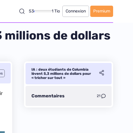
S3
1 Tio
Connexion
Premium
 millions de dollars
IA : deux étudiants de Columbia
es
lèvent 5,3 millions de dollars pour
« tricher sur tout »
ir
Commentaires
21