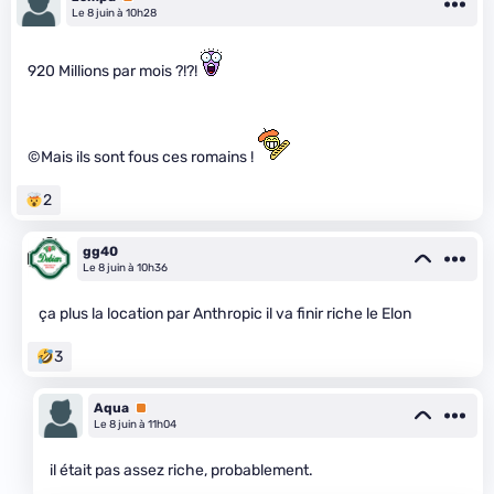
Le 8 juin à 10h28
920 Millions par mois ?!?!
©Mais ils sont fous ces romains !
2
gg40
Le 8 juin à 10h36
ça plus la location par Anthropic il va finir riche le Elon
3
Aqua
Premium
Le 8 juin à 11h04
il était pas assez riche, probablement.