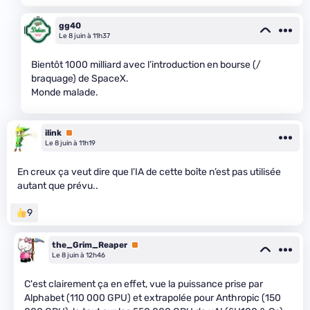
gg40
Le 8 juin à 11h37
Bientôt 1000 milliard avec l’introduction en bourse (/
braquage) de SpaceX.
Monde malade.
ilink
Premium
Le 8 juin à 11h19
En creux ça veut dire que l’IA de cette boîte n’est pas utilisée
autant que prévu..
9
the_Grim_Reaper
Premium
Le 8 juin à 12h46
C'est clairement ça en effet, vue la puissance prise par
Alphabet (110 000 GPU) et extrapolée pour Anthropic (150