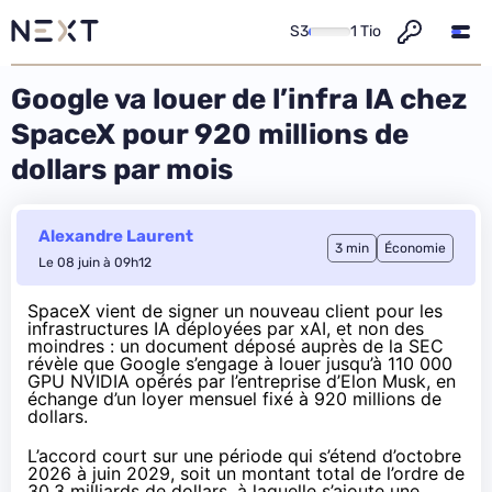
S3
1 Tio
Google va louer de l’infra IA chez
SpaceX pour 920 millions de
dollars par mois
Alexandre Laurent
3 min
Économie
Le 08 juin à 09h12
SpaceX vient de signer un nouveau client pour les
infrastructures IA déployées par xAI, et non des
moindres : un document
déposé
auprès de la SEC
révèle que Google s’engage à louer jusqu’à 110 000
GPU NVIDIA opérés par l’entreprise d’Elon Musk, en
échange d’un loyer mensuel fixé à 920 millions de
dollars.
L’accord court sur une période qui s’étend d’octobre
2026 à juin 2029, soit un montant total de l’ordre de
30,3 milliards de dollars, à laquelle s’ajoute une