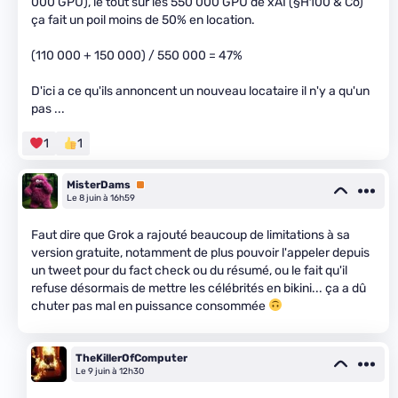
000 GPU), le tout sur les 550 000 GPU de xAI (§H100 & Co)
ça fait un poil moins de 50% en location.
(110 000 + 150 000) / 550 000 = 47%
D'ici a ce qu'ils annoncent un nouveau locataire il n'y a qu'un
pas ...
1
1
MisterDams
Premium
Le 8 juin à 16h59
Faut dire que Grok a rajouté beaucoup de limitations à sa
version gratuite, notamment de plus pouvoir l'appeler depuis
un tweet pour du fact check ou du résumé, ou le fait qu'il
refuse désormais de mettre les célébrités en bikini... ça a dû
chuter pas mal en puissance consommée
TheKillerOfComputer
Le 9 juin à 12h30