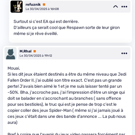
refuznik
Premium
Le 30/04/2025 à 16h08
Surtout si c'est EA qui est derrière.
D'ailleurs ça serait cool que Respawn sorte de leur giron
même si je rêve éveillé.
M.Rhal
Premium
Le 30/04/2025 à 19h12
Mouai,
Si les dit jeux étaient destinés a être du même niveau que Jedi
Fallen Order II, j'ai oublié son titre exact. C'est pas un grande
perte! J'avais bien aimé le 1 et je me suis laisser tenté par un
-50%. Bha, j'accroche pas, j'ai l'impression d'être un singe qui
doit se balader en s'accrochant au branches ( sans offence
pour ses bestioles), le truc qui est je pense de trop c'est le
copier coller des jeux Spider-Man ( même si j'ai jamais joué à
ces jeux c'était dans une des bande d'annonce ... La pub nous
aura)
Bref à croire que l'avenir du jeux video passera forcément par