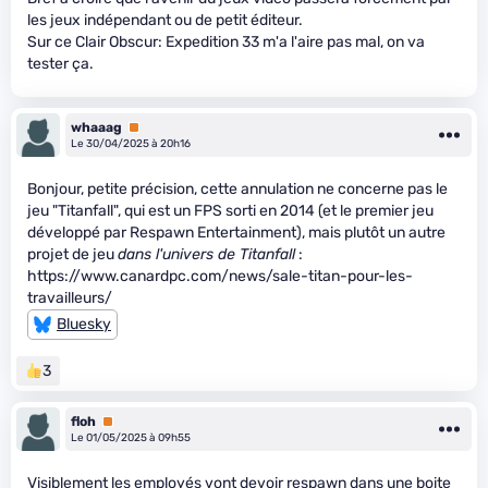
les jeux indépendant ou de petit éditeur.
Sur ce Clair Obscur: Expedition 33 m'a l'aire pas mal, on va
tester ça.
whaaag
Premium
Le 30/04/2025 à 20h16
Bonjour, petite précision, cette annulation ne concerne pas le
jeu "Titanfall", qui est un FPS sorti en 2014 (et le premier jeu
développé par Respawn Entertainment), mais plutôt un autre
projet de jeu
dans l'univers de Titanfall
:
https://www.canardpc.com/news/sale-titan-pour-les-
travailleurs/
Bluesky
3
floh
Premium
Le 01/05/2025 à 09h55
Visiblement les employés vont devoir respawn dans une boite