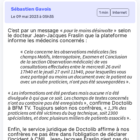
Sébastien Gavois
1 min
Internet
Le 09 mai 2023 à 05h35
C’est par un message «
pour le moins désinvolte
»
selon
le docteur Jean-Jacques Fraslin
que la plateforme
informe les médecins concernés :
«
Cela concerne les observations médicales (les
champs Motifs, Interrogatoire, Examen et Conclusion
de la section Observation médicale) de vos
consultations effectuées entre le mercredi 26 avril
17h40 et le jeudi 27 avril 11h40, pour lesquelles vous
avez partagé au moins un document avec le patient ou
avec un autre praticien, n’ont pas été sauvegardées
».
«
Les informations ont été perdues mais aucune n’a été
divulguée à qui que ce soit. Les champs de textes concernés
n’ont au contraire pas été enregistrés
»,
confirme Doctolib
à BFM TV
. Toujours selon nos confrères, «
1,3% des
praticiens ont été victimes du bug technique, soit 2300
spécialistes, et donc plusieurs milliers de patients associés
».
Enfin, le service juridique de Doctolib affirme à nos
confrères ne pas être dans l’obligation de déclarer
l’incident à CNIL. Jean-Jacques Fraslin n’est
pas du