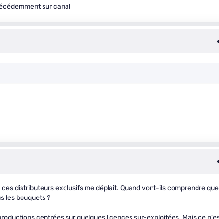
 précédemment sur canal
e ces distributeurs exclusifs me déplaît. Quand vont-ils comprendre que
s les bouquets ?
 productions centrées sur quelques licences sur-exploitées. Mais ce n'e