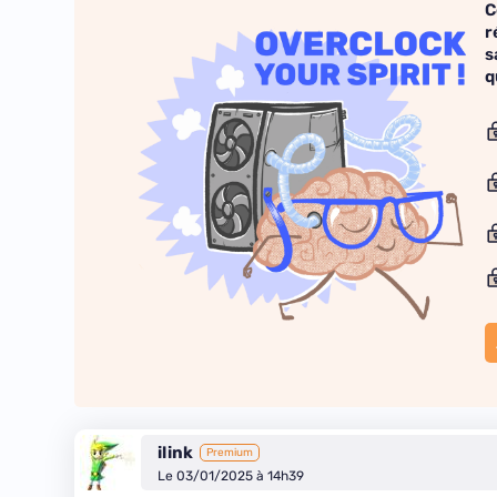
C
r
s
q
ilink
Premium
Le 03/01/2025 à 14h39