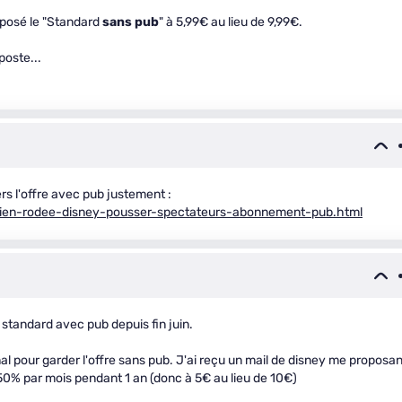
oposé le "Standard
sans pub
" à 5,99€ au lieu de 9,99€.
poste...
rs l'offre avec pub justement :
-bien-rodee-disney-pousser-spectateurs-abonnement-pub.html
e standard avec pub depuis fin juin.
l pour garder l'offre sans pub. J'ai reçu un mail de disney me proposan
0% par mois pendant 1 an (donc à 5€ au lieu de 10€)