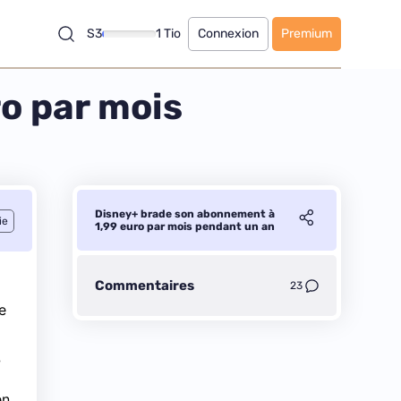
S3
1 Tio
Connexion
Premium
o par mois
Disney+ brade son abonnement à
ie
1,99 euro par mois pendant un an
Commentaires
23
e
,
en