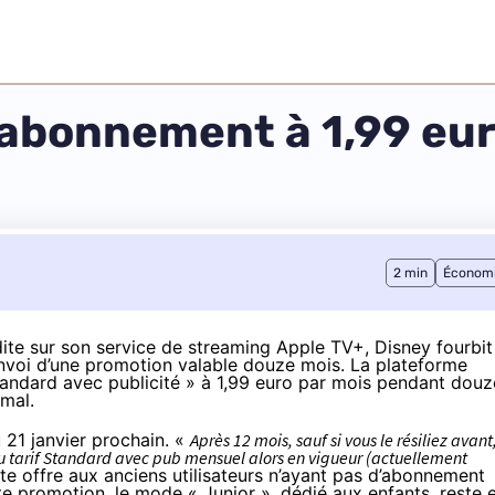
abonnement à 1,99 eur
2 min
Économ
édite sur son service de streaming Apple TV+
, Disney fourbit
envoi d’une promotion valable douze mois. La plateforme
andard avec publicité » à 1,99 euro par mois pendant douz
mal.
u 21 janvier prochain. «
Après 12 mois, sauf si vous le résiliez avant
tarif Standard avec pub mensuel alors en vigueur (actuellement
te offre aux anciens utilisateurs n’ayant pas d’abonnement
te promotion, le mode « Junior », dédié aux enfants, reste 