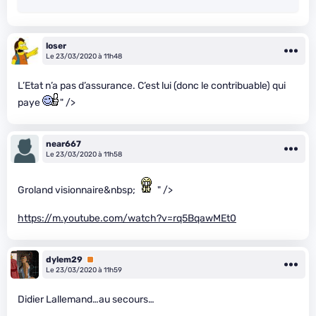
loser
Le 23/03/2020 à 11h48
L’Etat n’a pas d’assurance. C’est lui (donc le contribuable) qui
paye
" />
near667
Le 23/03/2020 à 11h58
Groland visionnaire&nbsp;
" />
https://m.youtube.com/watch?v=rq5BqawMEt0
dylem29
Premium
Le 23/03/2020 à 11h59
Didier Lallemand…au secours…