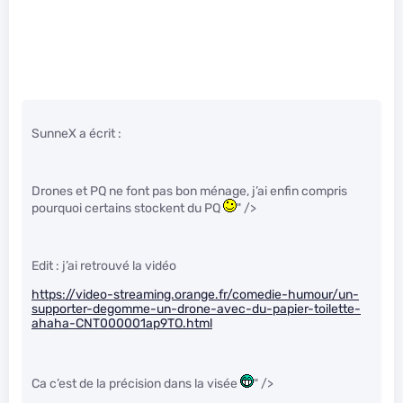
SunneX a écrit :
Drones et PQ ne font pas bon ménage, j’ai enfin compris
pourquoi certains stockent du PQ
" />
Edit : j’ai retrouvé la vidéo
https://video-streaming.orange.fr/comedie-humour/un-
supporter-degomme-un-drone-avec-du-papier-toilette-
ahaha-CNT000001ap9TO.html
Ca c’est de la précision dans la visée
" />