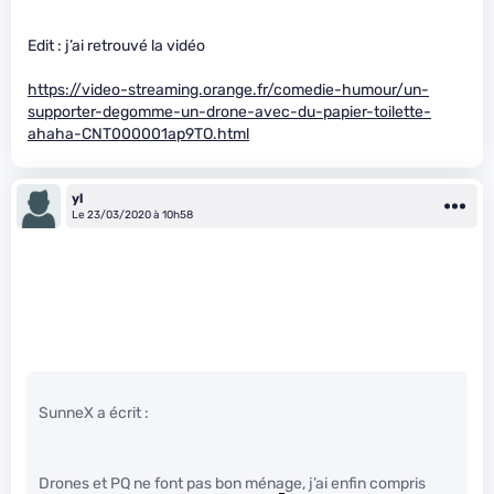
Edit : j’ai retrouvé la vidéo
https://video-streaming.orange.fr/comedie-humour/un-
supporter-degomme-un-drone-avec-du-papier-toilette-
ahaha-CNT000001ap9TO.html
yl
Le 23/03/2020 à 10h58
SunneX a écrit :
Drones et PQ ne font pas bon ménage, j’ai enfin compris