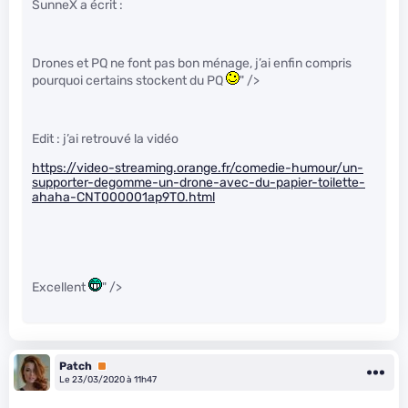
SunneX a écrit :
Drones et PQ ne font pas bon ménage, j’ai enfin compris
pourquoi certains stockent du PQ
" />
Edit : j’ai retrouvé la vidéo
https://video-streaming.orange.fr/comedie-humour/un-
supporter-degomme-un-drone-avec-du-papier-toilette-
ahaha-CNT000001ap9TO.html
Excellent
" />
Patch
Premium
Le 23/03/2020 à 11h47