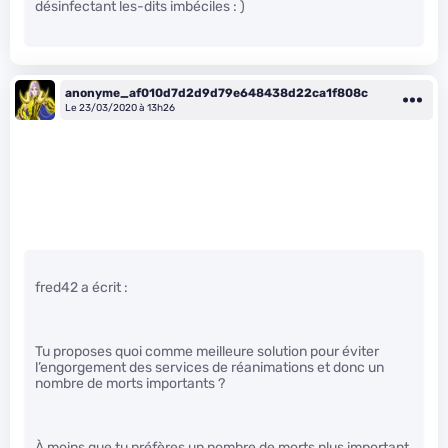
désinfectant les-dits imbéciles : )
anonyme_af010d7d2d9d79e648438d22ca1f808c
Le 23/03/2020 à 13h26
fred42 a écrit :
Tu proposes quoi comme meilleure solution pour éviter
l’engorgement des services de réanimations et donc un
nombre de morts importants ?
À moins que tu préfères un nombre de morts plus important