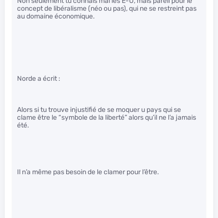
Non seulement tu connais mal les E-U, mais pareil pour le
concept de libéralisme (néo ou pas), qui ne se restreint pas
au domaine économique.
Norde a écrit :
Alors si tu trouve injustifié de se moquer u pays qui se
clame être le “symbole de la liberté” alors qu’il ne l’a jamais
été.
Il n’a même pas besoin de le clamer pour l’être.