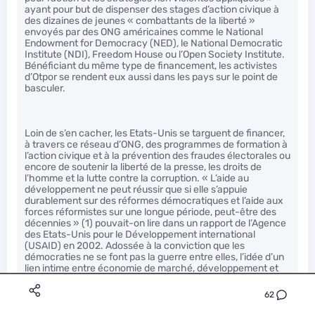
ayant pour but de dispenser des stages d’action civique à
des dizaines de jeunes « combattants de la liberté »
envoyés par des ONG américaines comme le National
Endowment for Democracy (NED), le National Democratic
Institute (NDI), Freedom House ou l’Open Society Institute.
Bénéficiant du même type de financement, les activistes
d’Otpor se rendent eux aussi dans les pays sur le point de
basculer.
Loin de s’en cacher, les Etats-Unis se targuent de financer,
à travers ce réseau d’ONG, des programmes de formation à
l’action civique et à la prévention des fraudes électorales ou
encore de soutenir la liberté de la presse, les droits de
l’homme et la lutte contre la corruption. « L’aide au
développement ne peut réussir que si elle s’appuie
durablement sur des réformes démocratiques et l’aide aux
forces réformistes sur une longue période, peut-être des
décennies » (1) pouvait-on lire dans un rapport de l’Agence
des Etats-Unis pour le Développement international
(USAID) en 2002. Adossée à la conviction que les
démocraties ne se font pas la guerre entre elles, l’idée d’un
lien intime entre économie de marché, développement et
démocratie libérale est en effet au cœur de la doctrine de
sécurité américaine.
62