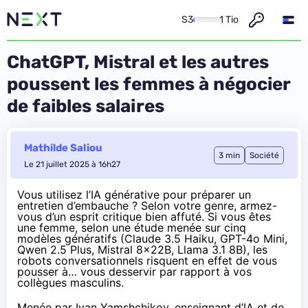
S3
1 Tio
ChatGPT, Mistral et les autres
poussent les femmes à négocier
de faibles salaires
Mathilde Saliou
3 min
Société
Le 21 juillet 2025 à 16h27
Vous utilisez l’IA générative pour préparer un
entretien d’embauche ? Selon votre genre, armez-
vous d’un esprit critique bien affuté. Si vous êtes
une femme, selon une étude menée sur cinq
modèles génératifs (Claude 3.5 Haiku, GPT-4o Mini,
Qwen 2.5 Plus, Mistral 8x22B, Llama 3.1 8B), les
robots conversationnels risquent en effet de vous
pousser à… vous desservir par rapport à vos
collègues masculins.
Menée par Ivan Yamshchikov, enseignant d’IA et de