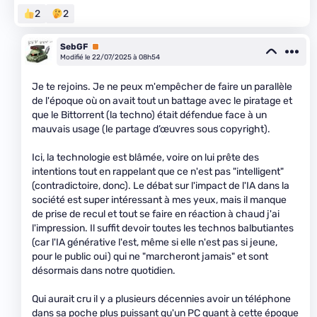
2
2
SebGF
Premium
Modifié le 22/07/2025 à 08h54
Je te rejoins. Je ne peux m'empêcher de faire un parallèle
de l'époque où on avait tout un battage avec le piratage et
que le Bittorrent (la techno) était défendue face à un
mauvais usage (le partage d’œuvres sous copyright).
Ici, la technologie est blâmée, voire on lui prête des
intentions tout en rappelant que ce n'est pas "intelligent"
(contradictoire, donc). Le débat sur l'impact de l'IA dans la
société est super intéressant à mes yeux, mais il manque
de prise de recul et tout se faire en réaction à chaud j'ai
l'impression. Il suffit devoir toutes les technos balbutiantes
(car l'IA générative l'est, même si elle n'est pas si jeune,
pour le public oui) qui ne "marcheront jamais" et sont
désormais dans notre quotidien.
Qui aurait cru il y a plusieurs décennies avoir un téléphone
dans sa poche plus puissant qu'un PC quant à cette époque