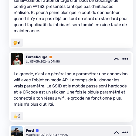
serial-USB ou l'automontage d'un bout de stockage de
config en FAT32, présentés tant que pas d'init accès
réalisée. Et pour à peine plus que le cout du connecteur
quand il n'y en a pas déjà un, tout en étant du standard pour
quand l'applicatif du fabricant sera tombé en ruine faute de
maintenance.
6
ForceRouge
Premium
Le 03/05/2024 à 09h50
Le qrcode, c'est en général pour paramétrer une connexion
wifi avec l'objet en mode AP. Le temps de lui donner les
vrais paramètre. Le SSID et le mot de passe sont hardcodé
et le QRcode est un sticker. Une fois le bidule paramétré et
connecté à ton réseau wifi, le qrcode ne fonctionne plus,
mais n'a plus d'utilité.
2
Ferd
Équipe
Modifié le 03/05/2024 à 11h35