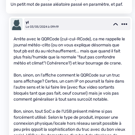
Un petit mot de passe aléatoire passé en paramètre, et paf.
yl
Le 03/05/2024 à 09h19
Arrête avec le QQRCode (cul-cul-RCode), ca me rappelle le
journal météo-clito (ou on vous explique désormais que
tout pb est du au réchauffement... mais que quand il fait
plus frais/humide que la normale "faut pas confondre
météo et climat"! Cohérence?) et leur bourrage de crane.
Bon, sinon, on l'affiche comment le QQRCode sur un truc
sans affichage? Certes, un cam IP on pourrait la faire dans
l'autre sens et le lui faire lire (avec flux video sortants
bloqués tant que pas fait, oeuf course!) mais je vois pas
comment généraliser à tout sans surcoût notable.
Bon, sinon, tout SoC a de l'USB présent même si pas
forcément utilisé: Selon le type de produit, imposer une
connexion physique/locale hors réseau serait possible à
peu près qqsoit la sophistication du truc avec du bon vieux