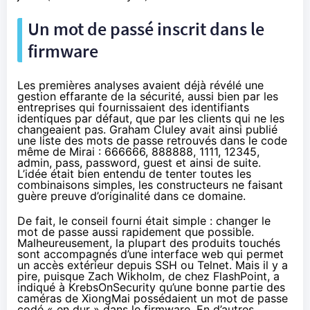
Un mot de passé inscrit dans le
firmware
Les premières analyses avaient déjà révélé une
gestion effarante de la sécurité, aussi bien par les
entreprises qui fournissaient des identifiants
identiques par défaut, que par les clients qui ne les
changeaient pas.
Graham Cluley
avait ainsi publié
une liste des mots de passe retrouvés dans le code
même de Mirai : 666666, 888888, 1111, 12345,
admin, pass, password, guest et ainsi de suite.
L’idée était bien entendu de tenter toutes les
combinaisons simples, les constructeurs ne faisant
guère preuve d’originalité dans ce domaine.
De fait, le conseil fourni était simple : changer le
mot de passe aussi rapidement que possible.
Malheureusement, la plupart des produits touchés
sont accompagnés d’une interface web qui permet
un accès extérieur depuis SSH ou Telnet. Mais il y a
pire, puisque Zach Wikholm, de chez FlashPoint, a
indiqué à KrebsOnSecurity
qu’une bonne partie des
caméras de XiongMai possédaient un mot de passe
codé « en dur » dans le firmware. En d’autres