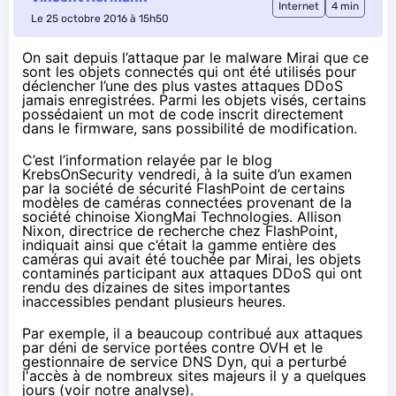
Internet
4 min
Le 25 octobre 2016 à 15h50
On sait depuis l’attaque par le malware Mirai que ce
sont les objets connectés qui ont été utilisés pour
déclencher l’une des plus vastes attaques DDoS
jamais enregistrées. Parmi les objets visés, certains
possédaient un mot de code inscrit directement
dans le firmware, sans possibilité de modification.
C’est l’information relayée par le blog
KrebsOnSecurity
vendredi, à la suite d’un examen
par la société de sécurité FlashPoint de certains
modèles de caméras connectées provenant de la
société chinoise XiongMai Technologies. Allison
Nixon, directrice de recherche chez FlashPoint,
indiquait ainsi que c’était la gamme entière des
caméras qui avait été touchée par
Mirai
, les objets
contaminés participant
aux attaques DDoS
qui ont
rendu des dizaines de sites importantes
inaccessibles pendant plusieurs heures.
Par exemple, il a beaucoup contribué aux attaques
par déni de service portées contre OVH et le
gestionnaire de service DNS Dyn, qui a perturbé
l'accès à de nombreux sites majeurs il y a quelques
jours (voir
notre analyse
).