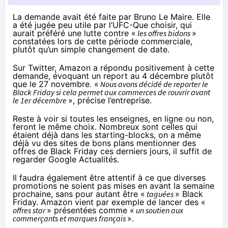
La demande avait été faite
par Bruno Le Maire
. Elle
a été jugée peu utile par l’UFC-Que choisir, qui
aurait préféré une lutte contre «
les offres bidons
»
constatées lors de cette période commerciale,
plutôt qu’un simple changement de date.
Sur Twitter, Amazon a répondu positivement à cette
demande,
évoquant
un report au 4 décembre plutôt
que le 27 novembre. «
Nous avons décidé de reporter le
Black Friday si cela permet aux commerces de rouvrir avant
le 1er décembre
»,
précise
l’entreprise.
Reste à voir si toutes les enseignes, en ligne ou non,
feront le même choix. Nombreux sont celles qui
étaient déjà dans les starting-blocks, on a même
déjà vu des sites de bons plans mentionner des
offres de Black Friday ces derniers jours, il suffit de
regarder
Google Actualités
.
Il faudra également être attentif à ce que diverses
promotions ne soient pas mises en avant la semaine
prochaine, sans pour autant être «
taguées
» Black
Friday. Amazon vient par exemple de lancer des «
offres star
» présentées comme «
un soutien aux
commerçants et marques français
».